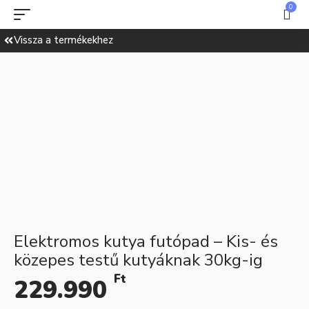
0
Vissza a termékekhez
Elektromos kutya futópad – Kis- és
közepes testű kutyáknak 30kg-ig
Ft
229.990