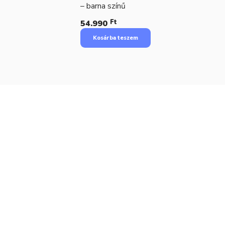
– barna színű
Ft
54.990
Kosárba teszem