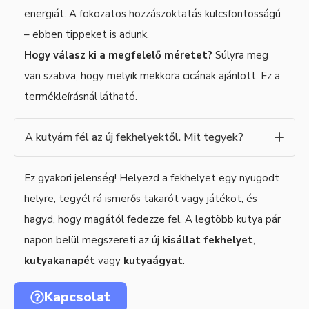
energiát. A fokozatos hozzászoktatás kulcsfontosságú
– ebben tippeket is adunk.
Hogy válasz ki a megfelelő méretet?
Súlyra meg
van szabva, hogy melyik mekkora cicának ajánlott. Ez a
termékleírásnál látható.
A kutyám fél az új fekhelyektől. Mit tegyek?
Ez gyakori jelenség! Helyezd a fekhelyet egy nyugodt
helyre, tegyél rá ismerős takarót vagy játékot, és
hagyd, hogy magától fedezze fel. A legtöbb kutya pár
napon belül megszereti az új
kisállat fekhelyet
,
kutyakanapét
vagy
kutyaágyat
.
Kapcsolat