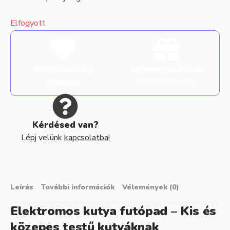
Elfogyott
100% minőségi
Ingyenes szállítás
garancia
20.000 Ft felett
Kérdésed van?
Lépj velünk
kapcsolatba!
Leírás
További információk
Vélemények (0)
Elektromos kutya futópad – Kis és
közepes testű kutyáknak