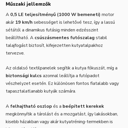
Műszaki jellemzők
A
0,5 LE teljesítményű (1000 W bemeneti)
motor
akár
19 km/h
sebességet is lehetővé tesz, így a lassú
sétától a dinamikus futásig minden edzésszint
beállítható. A
csúszásmentes futószalag
stabil
talajfogást biztosít, kifejezetten kutyatalpakhoz
tervezve.
Az oldalsó textilpanelek segítik a kutya fókuszát, míg a
biztonsági kulcs
azonnal leállítja a futópadot
vészhelyzet esetén. Ez különösen fontos fiatalabb vagy
tapasztalatlanabb kutyák számára.
A
felhajtható oszlop
és a
beépített kerekek
megkönnyítik a tárolást és a mozgatást, így lakásokban,
kisebb házakban vagy akár kutyatréning-termekben is