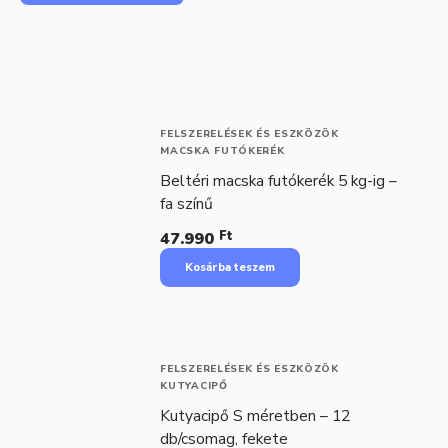
FELSZERELÉSEK ÉS ESZKÖZÖK
MACSKA FUTÓKERÉK
Beltéri macska futókerék 5 kg-ig –
fa színű
Ft
47.990
Kosárba teszem
FELSZERELÉSEK ÉS ESZKÖZÖK
KUTYACIPŐ
Kutyacipő S méretben – 12
db/csomag, fekete