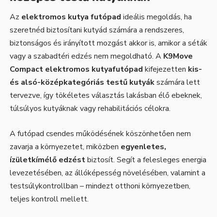
Az
elektromos kutya futópad
ideális megoldás, ha
szeretnéd biztosítani kutyád számára a rendszeres,
biztonságos és irányított mozgást akkor is, amikor a séták
vagy a szabadtéri edzés nem megoldható. A
K9Move
Compact elektromos kutyafutópad
kifejezetten
kis-
és alsó-középkategóriás testű kutyák
számára lett
tervezve, így tökéletes választás lakásban élő ebeknek,
túlsúlyos kutyáknak vagy rehabilitációs célokra.
A futópad csendes működésének köszönhetően nem
zavarja a környezetet, miközben
egyenletes,
ízületkímélő edzést
biztosít. Segít a felesleges energia
levezetésében, az állóképesség növelésében, valamint a
testsúlykontrollban – mindezt otthoni környezetben,
teljes kontroll mellett.