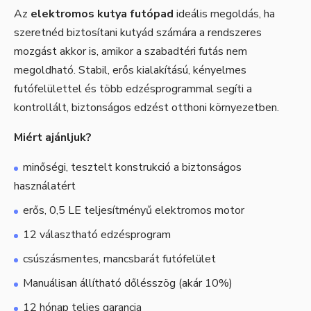
Az
elektromos kutya futópad
ideális megoldás, ha
szeretnéd biztosítani kutyád számára a rendszeres
mozgást akkor is, amikor a szabadtéri futás nem
megoldható. Stabil, erős kialakítású, kényelmes
futófelülettel és több edzésprogrammal segíti a
kontrollált, biztonságos edzést otthoni környezetben.
Miért ajánljuk?
minőségi, tesztelt konstrukció a biztonságos
használatért
erős, 0,5 LE teljesítményű elektromos motor
12 választható edzésprogram
csúszásmentes, mancsbarát futófelület
Manuálisan állítható dőlésszög (akár 10%)
12 hónap teljes garancia