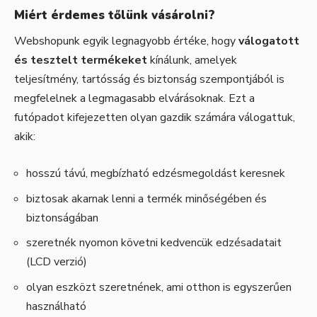
Miért érdemes tőlünk vásárolni?
Webshopunk egyik legnagyobb értéke, hogy
válogatott
és tesztelt termékeket
kínálunk, amelyek
teljesítmény, tartósság és biztonság szempontjából is
megfelelnek a legmagasabb elvárásoknak. Ezt a
futópadot kifejezetten olyan gazdik számára válogattuk,
akik:
hosszú távú, megbízható edzésmegoldást keresnek
biztosak akarnak lenni a termék minőségében és
biztonságában
szeretnék nyomon követni kedvencük edzésadatait
(LCD verzió)
olyan eszközt szeretnének, ami otthon is egyszerűen
használható