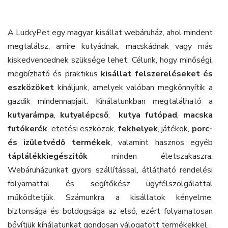
A LuckyPet egy magyar kisállat webáruház, ahol mindent
megtalálsz, amire kutyádnak, macskádnak vagy más
kiskedvencednek szüksége lehet. Célunk, hogy minőségi,
megbízható és praktikus
kisállat felszereléseket és
eszközöket
kínáljunk, amelyek valóban megkönnyítik a
gazdik mindennapjait. Kínálatunkban megtalálható a
kutyarámpa
,
kutyalépcső
,
kutya futópad
,
macska
futókerék
, etetési eszközök,
fekhelyek
, játékok,
porc-
és izületvédő termékek
, valamint hasznos egyéb
táplálékkiegészítők
minden életszakaszra.
Webáruházunkat gyors szállítással, átlátható rendelési
folyamattal és segítőkész ügyfélszolgálattal
működtetjük. Számunkra a kisállatok kényelme,
biztonsága és boldogsága az első, ezért folyamatosan
bővítjük kínálatunkat gondosan válogatott termékekkel.