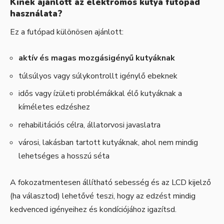
Kinek ajánlott az elektromos kutya futópad
használata?
Ez a futópad különösen ajánlott:
aktív és magas mozgásigényű kutyáknak
túlsúlyos vagy súlykontrollt igénylő ebeknek
idős vagy ízületi problémákkal élő kutyáknak a
kíméletes edzéshez
rehabilitációs célra, állatorvosi javaslatra
városi, lakásban tartott kutyáknak, ahol nem mindig
lehetséges a hosszú séta
A fokozatmentesen állítható sebesség és az LCD kijelző
(ha választod) lehetővé teszi, hogy az edzést mindig
kedvenced igényeihez és kondíciójához igazítsd.