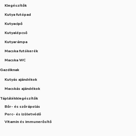
Kiegészítők
Kutya futópad
Kutyacipő
Kutyalépcső
Kutyarámpa
Macska futókerék
Macska WC
Gazdiknak
Kutyás ajándékok
Macskás ajándékok
Táplálékkiegészítők
Bőr- és szőrápolás
Porc- és izületvédő
Vitamin és immunerősítő