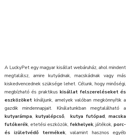
A LuckyPet egy magyar kisállat webáruház, ahol mindent
megtalálsz, amire kutyádnak, macskádnak vagy más
kiskedvencednek szüksége lehet. Célunk, hogy minőségi,
megbízható és praktikus
kisállat felszereléseket és
eszközöket
kínáljunk, amelyek valóban megkönnyítik a
gazdik mindennapjait. Kínálatunkban megtalálható a
kutyarámpa
,
kutyalépcső
,
kutya futópad
,
macska
futókerék
, etetési eszközök,
fekhelyek
, játékok,
porc-
és izületvédő termékek
, valamint hasznos egyéb