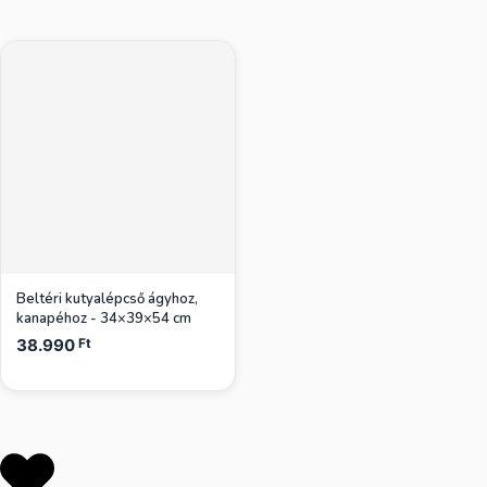
Beltéri kutyalépcső ágyhoz,
kanapéhoz - 34×39×54 cm
38.990
Ft