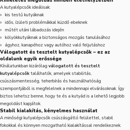
Kíméletes megoldás minden élethelyzetben
A kutyalépcsők ideálisak:
kis testű kutyáknak
idős, ízületi problémákkal küzdő ebeknek
műtét utáni lábadozás idején
kölyökkutyáknak a biztonságos mozgás tanulásához
ágyhoz, kanapéhoz vagy autóhoz való feljutáshoz
Válogatott és tesztelt kutyalépcsők – ez az
oldalunk egyik erőssége
Kínálatunkban kizárólag
válogatott és tesztelt
kutyalépcsők
találhatók, amelyek stabilitás,
csúszásmentesség, teherbírás és használhatóság
szempontjából is megfelelnek a mindennapi elvárásoknak. Így
biztos lehetsz benne, hogy te és a kutyád is a lehető legjobb
megoldást kapjátok.
Stabil kialakítás, kényelmes használat
A minőségi kutyalépcsők csúszásgátló felülettel, stabil
fokokkal és könnyen mozgatható kialakítással rendelkeznek.