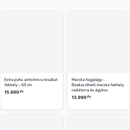
Extra puha, antistressz kisállat
Macska függőágy -
fekhely – 60 cm
Beakasztható macska fekhely
radiátorra és ágyhoz
15.990
Ft
13.990
Ft