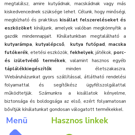
megtalálsz, amire kutyádnak, macskádnak vagy más
kiskedvencednek szüksége lehet. Célunk, hogy minőségi,
megbízható és praktikus
kisállat felszereléseket és
eszközöket
kínáljunk, amelyek valóban megkönnyítik a
gazdik mindennapjait. Kínálatunkban megtalálható a
kutyarámpa
,
kutyalépcső
,
kutya futópad
,
macska
futókerék
, etetési eszközök,
fekhelyek
, játékok,
porc-
és izületvédő termékek
, valamint hasznos egyéb
táplálékkiegészítők
minden életszakaszra.
Webáruházunkat gyors szállítással, átlátható rendelési
folyamattal és segítőkész ügyfélszolgálattal
működtetjük. Számunkra a kisállatok kényelme,
biztonsága és boldogsága az első, ezért folyamatosan
bővítjük kínálatunkat gondosan válogatott termékekkel.
Menü
Hasznos linkek