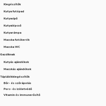
Kiegészítők
Kutya futópad
Kutyacipő
Kutyalépcső
Kutyarámpa
Macska futókerék
Macska WC
Gazdiknak
Kutyás ajándékok
Macskás ajándékok
Táplálékkiegészítők
Bőr- és szőrápolás
Porc- és izületvédő
Vitamin és immunerősítő