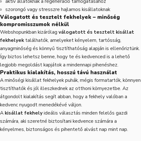
aktív állatoknak a regeneráció támogatásához
szorongó vagy stresszre hajlamos kisállatoknak
Válogatott és tesztelt fekhelyek – minőség
kompromisszumok nélkül
Webshopunkban kizárólag
válogatott és tesztelt kisállat
fekhelyek
találhatók, amelyeket kényelem, tartósság,
anyagminőség és könnyű tisztíthatóság alapján is ellenőriztünk.
Így biztos lehetsz benne, hogy te és kedvenced is a lehető
legjobb megoldást kapjátok a mindennapi pihenéshez.
Praktikus kialakítás, hosszú távú használat
A minőségi kisállat fekhelyek puhák, mégis formatartók, könnyen
tisztíthatók és jól illeszkednek az otthoni környezetbe. Az
átgondolt kialakítás segít abban, hogy a fekhely valóban a
kedvenc nyugodt menedékévé váljon.
A
kisállat fekhely
ideális választás minden felelős gazdi
számára, aki szeretné biztosítani kedvence számára a
kényelmes, biztonságos és pihentető alvást nap mint nap.