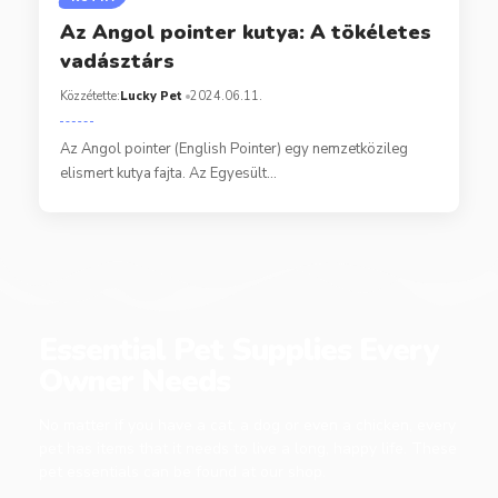
Az Angol pointer kutya: A tökéletes
vadásztárs
Közzétette:
Lucky Pet
2024.06.11.
Az Angol pointer (English Pointer) egy nemzetközileg
elismert kutya fajta. Az Egyesült…
Essential Pet Supplies Every
Owner Needs
No matter if you have a cat, a dog or even a chicken, every
pet has items that it needs to live a long, happy life. These
pet essentials can be found at our shop.