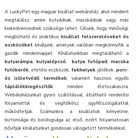
A LuckyPet egy magyar kisállat webáruház, ahol mindent
megtalálsz, amire kutyádnak, macskádnak vagy más
kiskedvencednek szüksége lehet. Célunk, hogy minőségi,
megbízható és praktikus
kisállat felszereléseket és
eszközöket
kínáljunk, amelyek valóban megkönnyítik a
gazdik mindennapjait. Kínálatunkban megtalálható a
kutyarámpa
,
kutyalépcső
,
kutya futópad
,
macska
futókerék
, etetési eszközök,
fekhelyek
, játékok,
porc-
és izületvédő termékek
, valamint hasznos egyéb
táplálékkiegészítők
minden életszakaszra.
Webáruházunkat gyors szállítással, átlátható rendelési
folyamattal és segítőkész ügyfélszolgálattal
működtetjük. Számunkra a kisállatok kényelme,
biztonsága és boldogsága az első, ezért folyamatosan
bővítjük kínálatunkat gondosan válogatott termékekkel.