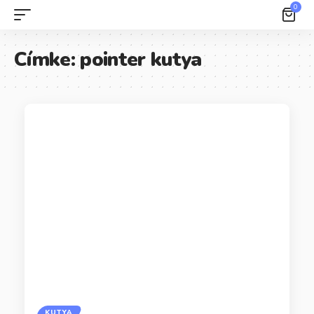
0
Címke:
pointer kutya
KUTYA