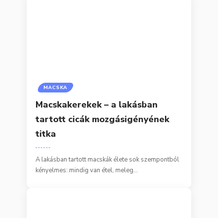
MACSKA
Macskakerekek – a lakásban
tartott cicák mozgásigényének
titka
A lakásban tartott macskák élete sok szempontból
kényelmes: mindig van étel, meleg…