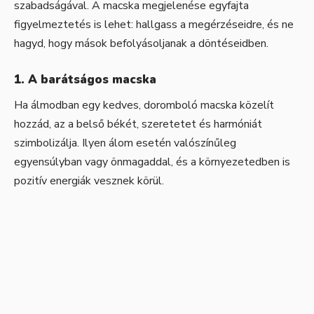
szabadságával. A macska megjelenése egyfajta
figyelmeztetés is lehet: hallgass a megérzéseidre, és ne
hagyd, hogy mások befolyásoljanak a döntéseidben.
1. A barátságos
macska
Ha álmodban egy kedves, doromboló macska közelít
hozzád, az a belső békét, szeretetet és harmóniát
szimbolizálja. Ilyen álom esetén valószínűleg
egyensúlyban vagy önmagaddal, és a környezetedben is
pozitív energiák vesznek körül.