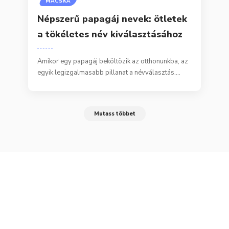
MACSKA
Népszerű papagáj nevek: ötletek
a tökéletes név kiválasztásához
Amikor egy papagáj beköltözik az otthonunkba, az
egyik legizgalmasabb pillanat a névválasztás.…
Mutass többet