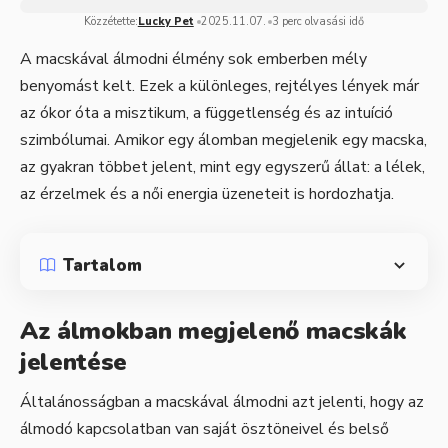
Közzétette:
Lucky Pet
2025.11.07.
3 perc olvasási idő
A macskával álmodni élmény sok emberben mély
benyomást kelt. Ezek a különleges, rejtélyes lények már
az ókor óta a misztikum, a függetlenség és az intuíció
szimbólumai. Amikor egy álomban megjelenik egy macska,
az gyakran többet jelent, mint egy egyszerű állat: a lélek,
az érzelmek és a női energia üzeneteit is hordozhatja.
Tartalom
Az álmokban megjelenő macskák
jelentése
Általánosságban a macskával álmodni azt jelenti, hogy az
álmodó kapcsolatban van saját ösztöneivel és belső