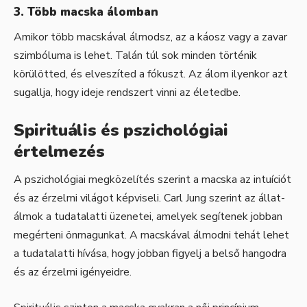
3. Több macska álomban
Amikor több macskával álmodsz, az a káosz vagy a zavar
szimbóluma is lehet. Talán túl sok minden történik
körülötted, és elveszíted a fókuszt. Az álom ilyenkor azt
sugallja, hogy ideje rendszert vinni az életedbe.
Spirituális és pszichológiai
értelmezés
A pszichológiai megközelítés szerint a macska az intuíciót
és az érzelmi világot képviseli. Carl Jung szerint az állat-
álmok a tudatalatti üzenetei, amelyek segítenek jobban
megérteni önmagunkat. A macskával álmodni tehát lehet
a tudatalatti hívása, hogy jobban figyelj a belső hangodra
és az érzelmi igényeidre.