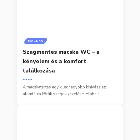
MACSKA
Szagmentes macska WC – a
kényelem és a komfort
találkozása
A macskatartás egyik legnagyobb kihívása az
alomtálca körüli szagok kezelése. Hiába a…