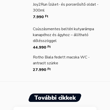
Joy2Run Ízület- és porcerősítő oldat -
300ml
7.990
Ft
Csúszásmentes beltéri kutyarámpa
kanapéhoz és ágyhoz – állítható
dőlésszöggel
44.990
Ft
Rotho Biala fedett macska WC -
antracit szürke
27.990
Ft
További cikkek