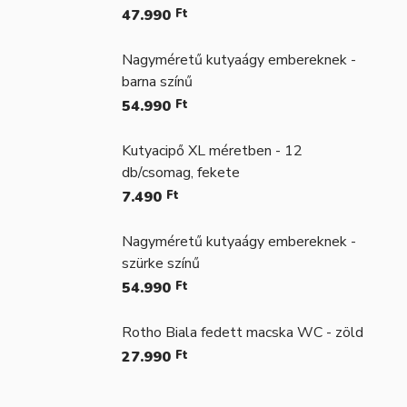
47.990
Ft
Nagyméretű kutyaágy embereknek -
barna színű
54.990
Ft
Kutyacipő XL méretben - 12
db/csomag, fekete
7.490
Ft
Nagyméretű kutyaágy embereknek -
szürke színű
54.990
Ft
Rotho Biala fedett macska WC - zöld
27.990
Ft