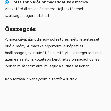
Tölts több időt önmagaddal
, ha a macska
visszatérő álom, az önismeret fejlesztésének
szükségességére utalhat.
Összegzés
A macskával álmodni egy sokrétű és mély jelentéssel
bíró élmény. A macska egyszerre jelképezi az
önállóságot, az intuíciót és a rejtélyt. Ha megérted, mit
üzen ez az álom, közelebb kerülhetsz önmagadhoz, és
jobban ráláthatsz arra, mi zajlik a tudatalattidban.
Kép forrása:
pixabay.com
, Szerző:
Arijitrex