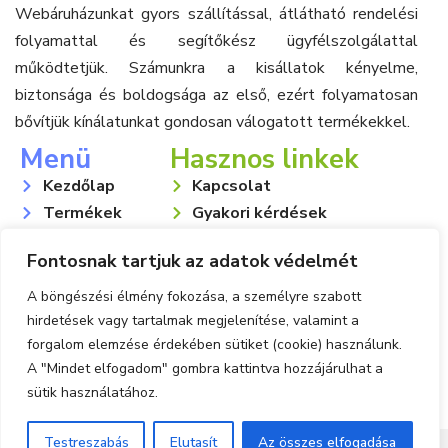
Webáruházunkat gyors szállítással, átlátható rendelési
folyamattal és segítőkész ügyfélszolgálattal
működtetjük. Számunkra a kisállatok kényelme,
biztonsága és boldogsága az első, ezért folyamatosan
bővítjük kínálatunkat gondosan válogatott termékekkel.
Menü
Hasznos linkek
Kezdőlap
Kapcsolat
Termékek
Gyakori kérdések
Rólunk
Általános szerződési
Fontosnak tartjuk az adatok védelmét
Blog
feltételek
Fiókom
Adatvédelmi irányelvek
A böngészési élmény fokozása, a személyre szabott
Kosár
Cookie tájékoztató
hirdetések vagy tartalmak megjelenítése, valamint a
forgalom elemzése érdekében sütiket (cookie) használunk.
A "Mindet elfogadom" gombra kattintva hozzájárulhat a
sütik használatához.
Fizess gyorsan és biztonságosan BARION-al
Testreszabás
Elutasít
Az összes elfogadása