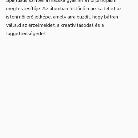
Spirituális szinten a macska gyakran a női princípium
megtestesítője. Az álomban feltűnő macska lehet az
isteni női erő jelképe, amely arra buzdít, hogy bátran
vállald az érzelmeidet, a kreativitásodat és a
függetlenségedet.