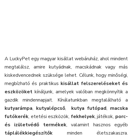
A LuckyPet egy magyar kisállat webáruház, ahol mindent
megtalálsz, amire kutyádnak, macskádnak vagy más
kiskedvencednek szüksége lehet. Célunk, hogy minőségi,
megbízható és praktikus
kisállat felszereléseket és
eszközöket
kínáljunk, amelyek valóban megkönnyítik a
gazdik mindennapjait. Kínálatunkban megtalálható a
kutyarámpa
,
kutyalépcső
,
kutya futópad
,
macska
futókerék
, etetési eszközök,
fekhelyek
, játékok,
porc-
és izületvédő termékek
, valamint hasznos egyéb
táplálékkiegészítők
minden életszakaszra.