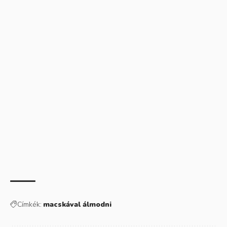
Címkék:
macskával álmodni