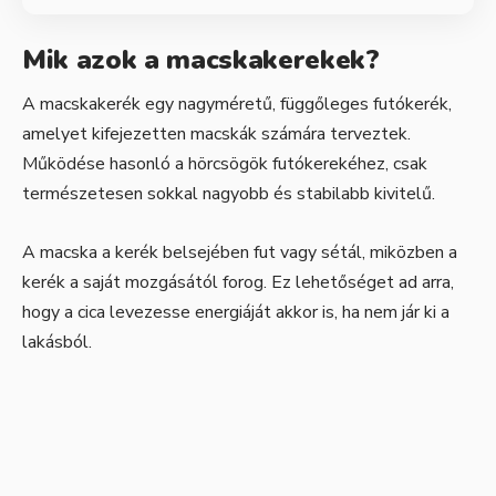
Mik azok a macskakerekek?
A macskakerék egy nagyméretű, függőleges futókerék,
amelyet kifejezetten macskák számára terveztek.
Működése hasonló a hörcsögök futókerekéhez, csak
természetesen sokkal nagyobb és stabilabb kivitelű.
A macska a kerék belsejében fut vagy sétál, miközben a
kerék a saját mozgásától forog. Ez lehetőséget ad arra,
hogy a cica levezesse energiáját akkor is, ha nem jár ki a
lakásból.