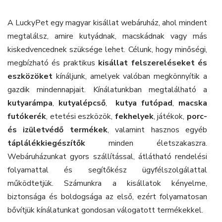
A LuckyPet egy magyar kisállat webáruház, ahol mindent
megtalálsz, amire kutyádnak, macskádnak vagy más
kiskedvencednek szüksége lehet. Célunk, hogy minőségi,
megbízható és praktikus
kisállat felszereléseket és
eszközöket
kínáljunk, amelyek valóban megkönnyítik a
gazdik mindennapjait. Kínálatunkban megtalálható a
kutyarámpa
,
kutyalépcső
,
kutya futópad
,
macska
futókerék
, etetési eszközök,
fekhelyek
, játékok,
porc-
és izületvédő termékek
, valamint hasznos egyéb
táplálékkiegészítők
minden életszakaszra.
Webáruházunkat gyors szállítással, átlátható rendelési
folyamattal és segítőkész ügyfélszolgálattal
működtetjük. Számunkra a kisállatok kényelme,
biztonsága és boldogsága az első, ezért folyamatosan
bővítjük kínálatunkat gondosan válogatott termékekkel.