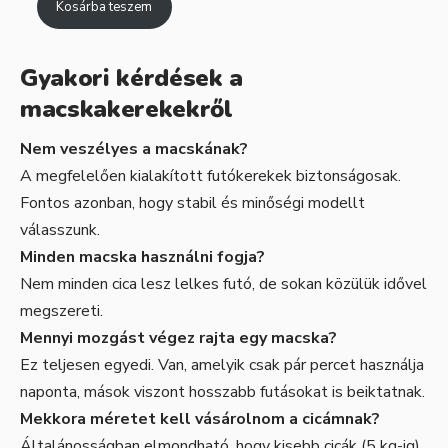
Kosárba teszem
Gyakori kérdések a
macskakerekekről
Nem veszélyes a macskának?
A megfelelően kialakított futókerekek biztonságosak.
Fontos azonban, hogy stabil és minőségi modellt
válasszunk.
Minden macska használni fogja?
Nem minden cica lesz lelkes futó, de sokan közülük idővel
megszereti.
Mennyi mozgást végez rajta egy macska?
Ez teljesen egyedi. Van, amelyik csak pár percet használja
naponta, mások viszont hosszabb futásokat is beiktatnak.
Mekkora méretet kell vásárolnom a cicámnak?
Általánosságban elmondható, hogy kisebb cicák (5 kg-ig)