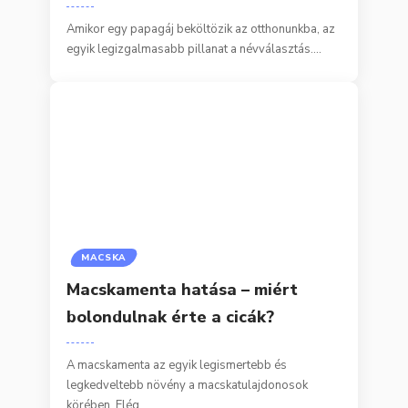
Amikor egy papagáj beköltözik az otthonunkba, az
egyik legizgalmasabb pillanat a névválasztás.…
MACSKA
Macskamenta hatása – miért
bolondulnak érte a cicák?
A macskamenta az egyik legismertebb és
legkedveltebb növény a macskatulajdonosok
körében. Elég…