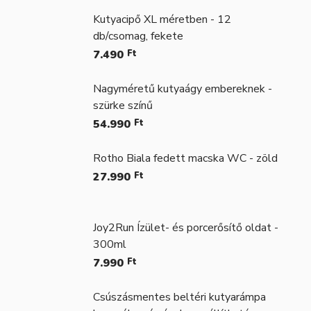
Kutyacipő XL méretben - 12
db/csomag, fekete
7.490
Ft
Nagyméretű kutyaágy embereknek -
szürke színű
54.990
Ft
Rotho Biala fedett macska WC - zöld
27.990
Ft
Joy2Run Ízület- és porcerősítő oldat -
300ml
7.990
Ft
Csúszásmentes beltéri kutyarámpa