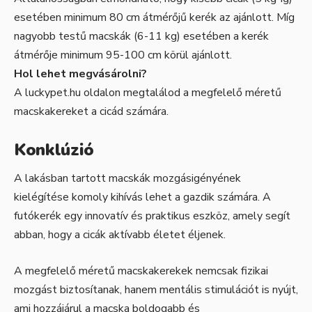
esetében minimum 80 cm átmérőjű kerék az ajánlott. Míg
nagyobb testű macskák (6-11 kg) esetében a kerék
átmérője minimum 95-100 cm körül ajánlott.
Hol lehet megvásárolni?
A
luckypet.hu
oldalon megtalálod a megfelelő méretű
macskakereket a cicád számára.
Konklúzió
A lakásban tartott macskák mozgásigényének
kielégítése komoly kihívás lehet a gazdik számára. A
futókerék egy innovatív és praktikus eszköz, amely segít
abban, hogy a cicák aktívabb életet éljenek.
A megfelelő méretű macskakerekek nemcsak fizikai
mozgást biztosítanak, hanem mentális stimulációt is nyújt,
ami hozzájárul a macska boldogabb és