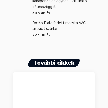
kanapéhoz és ágyhoz – állítható
dőlésszöggel
44.990
Ft
Rotho Biala fedett macska WC -
antracit szürke
27.990
Ft
További cikkek