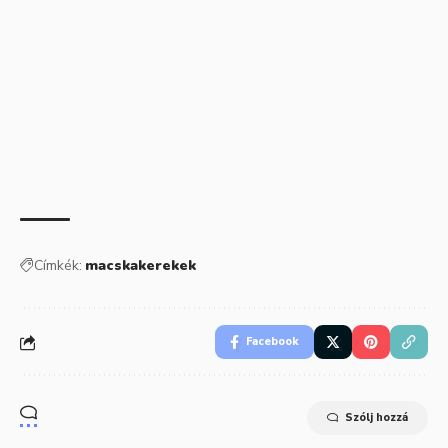
Címkék:
macskakerekek
Facebook
Szólj hozzá