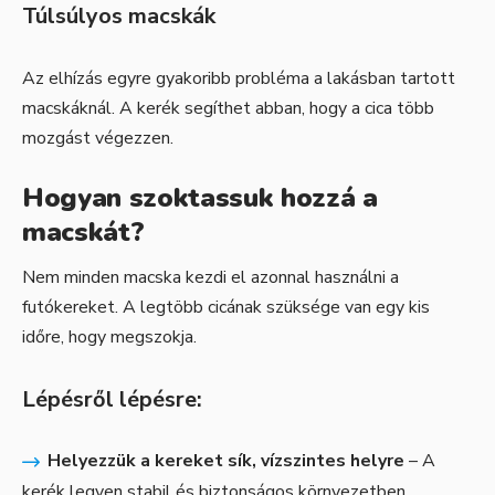
Túlsúlyos macskák
Az elhízás egyre gyakoribb probléma a lakásban tartott
macskáknál. A kerék segíthet abban, hogy a cica több
mozgást végezzen.
Hogyan szoktassuk hozzá a
macskát?
Nem minden macska kezdi el azonnal használni a
futókereket. A legtöbb cicának szüksége van egy kis
időre, hogy megszokja.
Lépésről lépésre:
Helyezzük a kereket sík, vízszintes helyre
– A
kerék legyen stabil és biztonságos környezetben.