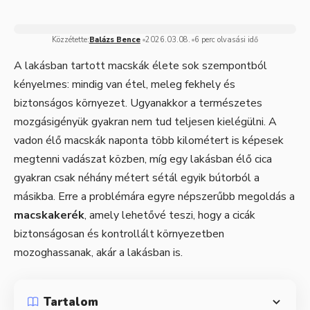
Közzétette:
Balázs Bence
2026.03.08.
6 perc olvasási idő
A lakásban tartott macskák élete sok szempontból
kényelmes: mindig van étel, meleg fekhely és
biztonságos környezet. Ugyanakkor a természetes
mozgásigényük gyakran nem tud teljesen kielégülni. A
vadon élő macskák naponta több kilométert is képesek
megtenni vadászat közben, míg egy lakásban élő cica
gyakran csak néhány métert sétál egyik bútorból a
másikba. Erre a problémára egyre népszerűbb megoldás a
macskakerék
, amely lehetővé teszi, hogy a cicák
biztonságosan és kontrollált környezetben
mozoghassanak, akár a lakásban is.
Tartalom