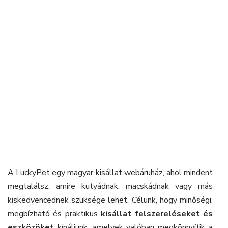
A LuckyPet egy magyar kisállat webáruház, ahol mindent
megtalálsz, amire kutyádnak, macskádnak vagy más
kiskedvencednek szüksége lehet. Célunk, hogy minőségi,
megbízható és praktikus
kisállat felszereléseket és
eszközöket
kínáljunk, amelyek valóban megkönnyítik a