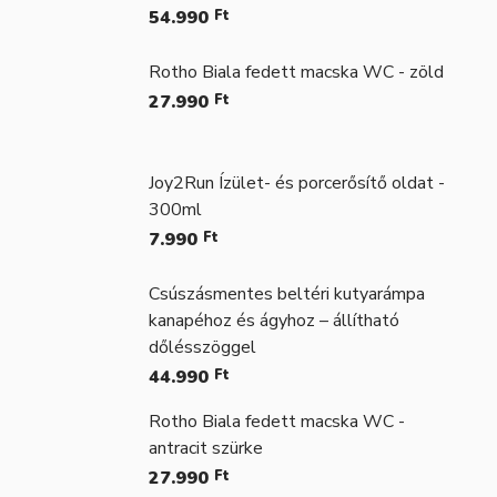
54.990
Ft
Rotho Biala fedett macska WC - zöld
27.990
Ft
Joy2Run Ízület- és porcerősítő oldat -
300ml
7.990
Ft
Csúszásmentes beltéri kutyarámpa
kanapéhoz és ágyhoz – állítható
dőlésszöggel
44.990
Ft
Rotho Biala fedett macska WC -
antracit szürke
27.990
Ft