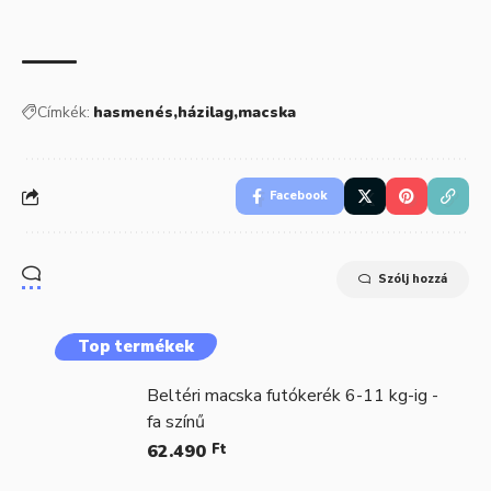
Címkék:
hasmenés
házilag
macska
Facebook
Szólj hozzá
Top termékek
Beltéri macska futókerék 6-11 kg-ig -
fa színű
62.490
Ft