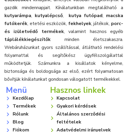
gazdik mindennapjait. Kínálatunkban megtalálható a
kutyarámpa
,
kutyalépcső
,
kutya futópad
,
macska
futókerék
, etetési eszközök,
fekhelyek
, játékok,
porc-
és izületvédő termékek
, valamint hasznos egyéb
táplálékkiegészítők
minden életszakaszra.
Webáruházunkat gyors szállítással, átlátható rendelési
folyamattal és segítőkész ügyfélszolgálattal
működtetjük. Számunkra a kisállatok kényelme,
biztonsága és boldogsága az első, ezért folyamatosan
bővítjük kínálatunkat gondosan válogatott termékekkel.
Menü
Hasznos linkek
Kezdőlap
Kapcsolat
Termékek
Gyakori kérdések
Rólunk
Általános szerződési
Blog
feltételek
Fiókom
Adatvédelmi irányelvek