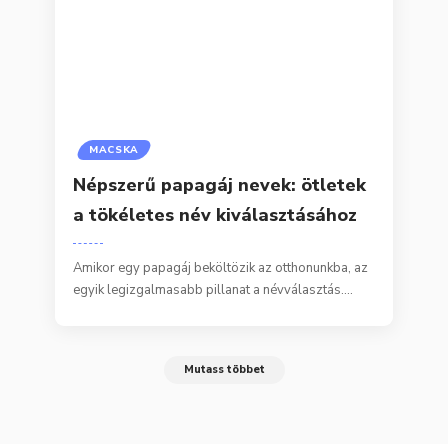
MACSKA
Népszerű papagáj nevek: ötletek
a tökéletes név kiválasztásához
Amikor egy papagáj beköltözik az otthonunkba, az
egyik legizgalmasabb pillanat a névválasztás.…
Mutass többet