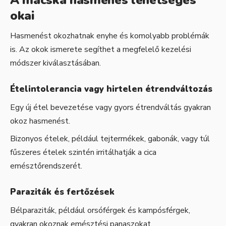
okai
Hasmenést okozhatnak enyhe és komolyabb problémák
is. Az okok ismerete segíthet a megfelelő kezelési
módszer kiválasztásában.
Ételintolerancia vagy hirtelen étrendváltozás
Egy új étel bevezetése vagy gyors étrendváltás gyakran
okoz hasmenést.
Bizonyos ételek, például tejtermékek, gabonák, vagy túl
fűszeres ételek szintén irritálhatják a cica
emésztőrendszerét.
Paraziták és fertőzések
Bélparaziták, például orsóférgek és kampósférgek,
gyakran okoznak emésztési panaszokat.