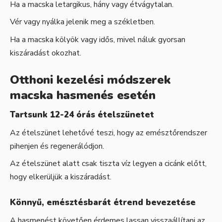
Ha a macska letargikus, hány vagy étvágytalan.
Vér vagy nyálka jelenik meg a székletben.
Ha a macska kölyök vagy idős, mivel náluk gyorsan
kiszáradást okozhat.
Otthoni kezelési módszerek
macska hasmenés esetén
Tartsunk 12-24 órás ételszünetet
Az ételszünet lehetővé teszi, hogy az emésztőrendszer
pihenjen és regenerálódjon.
Az ételszünet alatt csak tiszta víz legyen a cicánk előtt,
hogy elkerüljük a kiszáradást.
Könnyű, emésztésbarát étrend bevezetése
A hasmenést követően érdemes lassan visszaállítani az