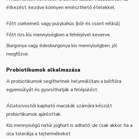
étkezést, kezdve könnyen emészthető ételekkel.
Főtt csirkemell vagy pulykahús (bőr és csont nélkül).
Főtt rizs kis mennyiségben a fehérjével keverve.
Burgonya vagy édesburgonya kis mennyiségben, jól
megfőzve.
Probiotikumok alkalmazása
A probiotikumok segíthetnek helyreállítani a bélflóra
egyensúlyát és gyorsíthatják a felépülést.
Állatorvostól kapható macskák számára készült
probiotikumok ajánlottak.
Kis mennyiségű natúr joghurt is adható, de csak akkor, ha a
cica tolerálja a tejtermékeket.