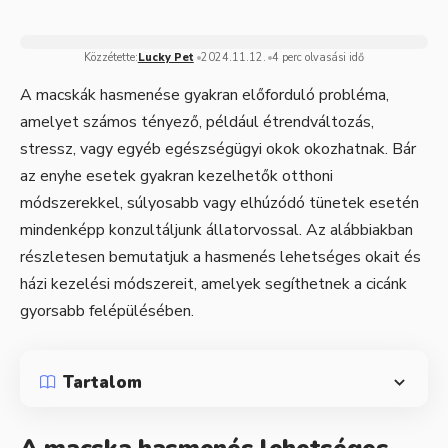
Közzétette:
Lucky Pet
2024.11.12.
4 perc olvasási idő
A macskák hasmenése gyakran előforduló probléma,
amelyet számos tényező, például étrendváltozás,
stressz, vagy egyéb egészségügyi okok okozhatnak. Bár
az enyhe esetek gyakran kezelhetők otthoni
módszerekkel, súlyosabb vagy elhúzódó tünetek esetén
mindenképp konzultáljunk állatorvossal. Az alábbiakban
részletesen bemutatjuk a hasmenés lehetséges okait és
házi kezelési módszereit, amelyek segíthetnek a cicánk
gyorsabb felépülésében.
Tartalom
A macska hasmenés lehetséges