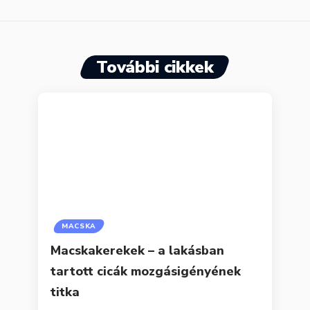
További cikkek
MACSKA
Macskakerekek – a lakásban
tartott cicák mozgásigényének
titka