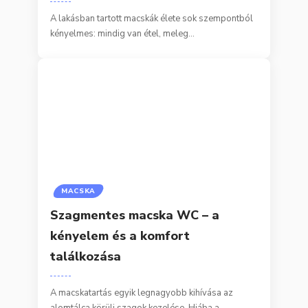
A lakásban tartott macskák élete sok szempontból
kényelmes: mindig van étel, meleg…
MACSKA
Szagmentes macska WC – a
kényelem és a komfort
találkozása
A macskatartás egyik legnagyobb kihívása az
alomtálca körüli szagok kezelése. Hiába a…