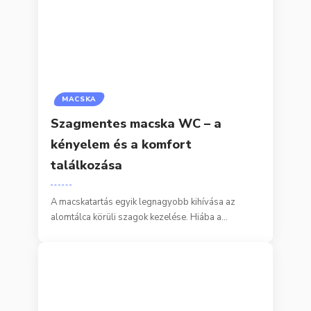
MACSKA
Szagmentes macska WC – a
kényelem és a komfort
találkozása
A macskatartás egyik legnagyobb kihívása az
alomtálca körüli szagok kezelése. Hiába a…