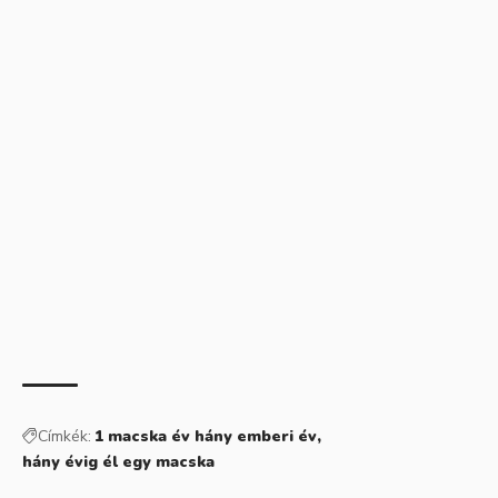
Címkék:
1 macska év hány emberi év
hány évig él egy macska