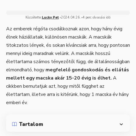
Közzétette:
Lucky Pet
2024.04.26.
4 perc olvasási idő
Az emberek régóta csodálkoznak azon, hogy hány évig
élnek háziállataik, különösen macskák. A macskák
titokzatos lények, és sokan kíváncsiak arra, hogy pontosan
mennyi ideig maradnak velünk. A macskák hosszú
élettartama számos tényezőtől függ, de általánosságban
elmondható, hogy
megfelelő gondoskodás és ellátás
mellett egy macska akár 15-20 évig is élhet.
A
cikkben bemutatjuk azt, hogy mitől függhet az
élettartam, illetve arra is kitérünk, hogy 1 macska év hány
emberi év.
Tartalom