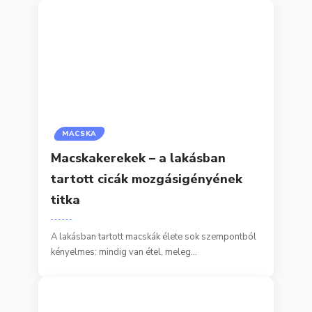
MACSKA
Macskakerekek – a lakásban
tartott cicák mozgásigényének
titka
A lakásban tartott macskák élete sok szempontból
kényelmes: mindig van étel, meleg…