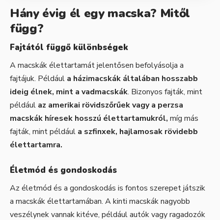
Hány évig él egy macska? Mitől
függ?
Fajtától függő különbségek
A macskák élettartamát jelentősen befolyásolja a
fajtájuk. Például
a házimacskák általában hosszabb
ideig élnek, mint a vadmacskák
. Bizonyos fajták, mint
például
az amerikai rövidszőrűek vagy a perzsa
macskák híresek hosszú élettartamukról,
míg más
fajták, mint például
a szfinxek, hajlamosak rövidebb
élettartamra.
Életmód és gondoskodás
Az életmód és a gondoskodás is fontos szerepet játszik
a macskák élettartamában. A kinti macskák nagyobb
veszélynek vannak kitéve, például autók vagy ragadozók