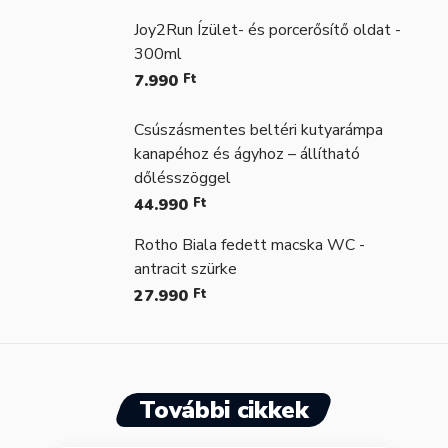
Joy2Run Ízület- és porcerősítő oldat -
300ml
7.990
Ft
Csúszásmentes beltéri kutyarámpa
kanapéhoz és ágyhoz – állítható
dőlésszöggel
44.990
Ft
Rotho Biala fedett macska WC -
antracit szürke
27.990
Ft
További cikkek