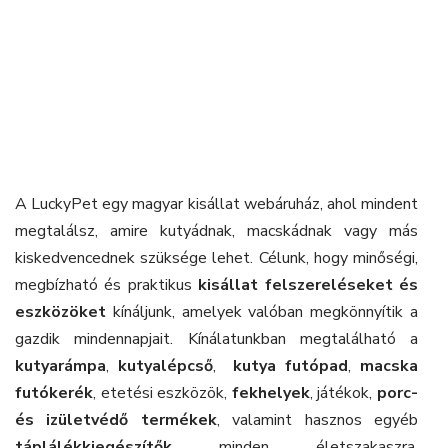
A LuckyPet egy magyar kisállat webáruház, ahol mindent
megtalálsz, amire kutyádnak, macskádnak vagy más
kiskedvencednek szüksége lehet. Célunk, hogy minőségi,
megbízható és praktikus
kisállat felszereléseket és
eszközöket
kínáljunk, amelyek valóban megkönnyítik a
gazdik mindennapjait. Kínálatunkban megtalálható a
kutyarámpa
,
kutyalépcső
,
kutya futópad
,
macska
futókerék
, etetési eszközök,
fekhelyek
, játékok,
porc-
és izületvédő termékek
, valamint hasznos egyéb
táplálékkiegészítők
minden életszakaszra.