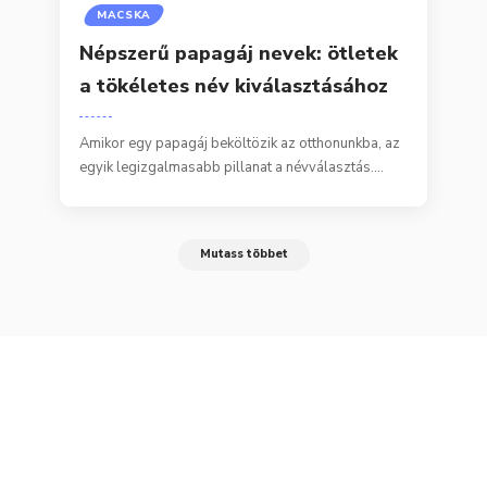
MACSKA
Népszerű papagáj nevek: ötletek
a tökéletes név kiválasztásához
Amikor egy papagáj beköltözik az otthonunkba, az
egyik legizgalmasabb pillanat a névválasztás.…
Mutass többet