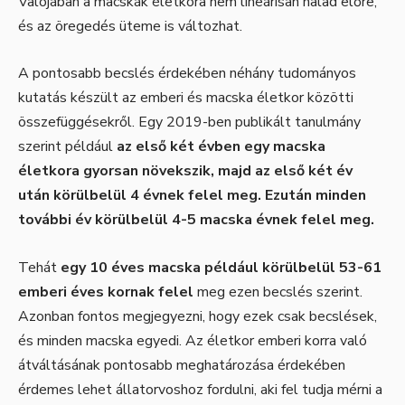
Valójában a macskák életkora nem lineárisan halad előre,
és az öregedés üteme is változhat.
A pontosabb becslés érdekében néhány tudományos
kutatás készült az emberi és macska életkor közötti
összefüggésekről. Egy 2019-ben publikált tanulmány
szerint például
az első két évben egy macska
életkora gyorsan növekszik, majd az első két év
után körülbelül 4 évnek felel meg. Ezután minden
további év körülbelül 4-5 macska évnek felel meg.
Tehát
egy 10 éves macska például körülbelül 53-61
emberi éves kornak felel
meg ezen becslés szerint.
Azonban fontos megjegyezni, hogy ezek csak becslések,
és minden macska egyedi. Az életkor emberi korra való
átváltásának pontosabb meghatározása érdekében
érdemes lehet állatorvoshoz fordulni, aki fel tudja mérni a