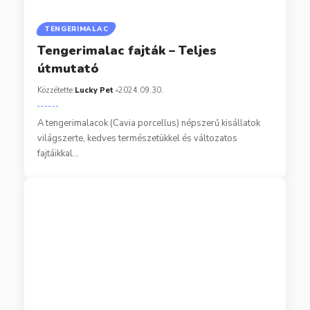
TENGERIMALAC
Tengerimalac fajták – Teljes
útmutató
Közzétette:
Lucky Pet
2024.09.30.
A tengerimalacok (Cavia porcellus) népszerű kisállatok
világszerte, kedves természetükkel és változatos
fajtáikkal…