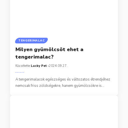
TENGERIMALAC
Milyen gyümölcsöt ehet a
tengerimalac?
Közzétette:
Lucky Pet
2024.09.27.
A tengerimalacok egészséges és változatos étrendjéhez
nemcsak friss zöldségekre, hanem gyümölcsökre is…