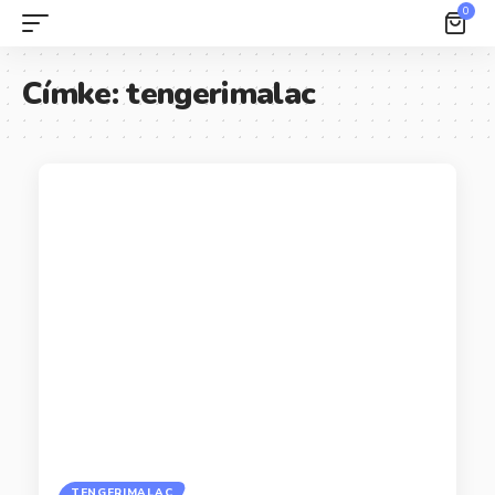
0
Címke:
tengerimalac
TENGERIMALAC