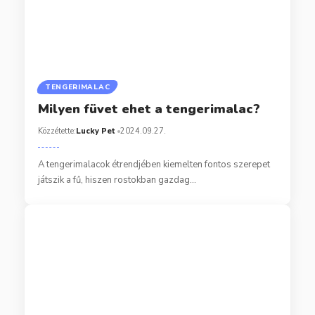
TENGERIMALAC
Milyen füvet ehet a tengerimalac?
Közzétette:
Lucky Pet
2024.09.27.
A tengerimalacok étrendjében kiemelten fontos szerepet
játszik a fű, hiszen rostokban gazdag…