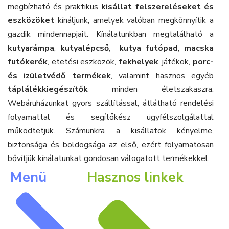
megbízható és praktikus
kisállat felszereléseket és
eszközöket
kínáljunk, amelyek valóban megkönnyítik a
gazdik mindennapjait. Kínálatunkban megtalálható a
kutyarámpa
,
kutyalépcső
,
kutya futópad
,
macska
futókerék
, etetési eszközök,
fekhelyek
, játékok,
porc-
és izületvédő termékek
, valamint hasznos egyéb
táplálékkiegészítők
minden életszakaszra.
Webáruházunkat gyors szállítással, átlátható rendelési
folyamattal és segítőkész ügyfélszolgálattal
működtetjük. Számunkra a kisállatok kényelme,
biztonsága és boldogsága az első, ezért folyamatosan
bővítjük kínálatunkat gondosan válogatott termékekkel.
Menü
Hasznos linkek