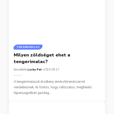
TENGERIMALAC
Milyen zöldséget ehet a
tengerimalac?
Közzétette:
Lucky Pet
2024.09.27.
A tengerimalacok érzékeny emésztőrendszerrel
rendelkeznek, és fontos, hogy változatos, megfelelő
tápanyagokban gazdag…