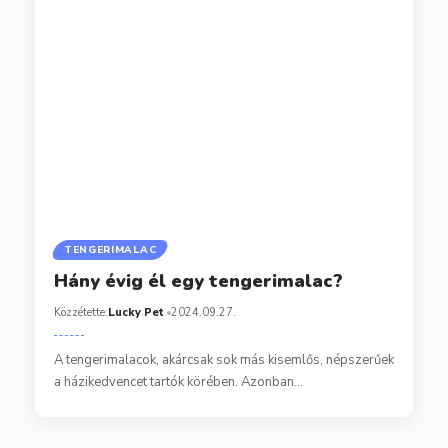
TENGERIMALAC
Hány évig él egy tengerimalac?
Közzétette:
Lucky Pet
2024.09.27.
A tengerimalacok, akárcsak sok más kisemlős, népszerűek
a házikedvencet tartók körében. Azonban…