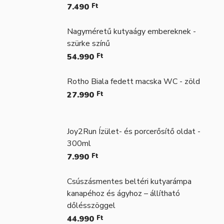
7.490
Ft
Nagyméretű kutyaágy embereknek -
szürke színű
54.990
Ft
Rotho Biala fedett macska WC - zöld
27.990
Ft
Joy2Run Ízület- és porcerősítő oldat -
300ml
7.990
Ft
Csúszásmentes beltéri kutyarámpa
kanapéhoz és ágyhoz – állítható
dőlésszöggel
44.990
Ft