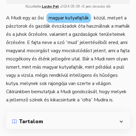
Közzétette:
Lucky Pet
2024.05.09.
5 perc olvasási idő
A Mudi egy az ősi
magyar kutyafajták
közül, melyet a
pásztorok és gazdák évszázadok óta használnak a marhák
és a juhok őrzésére, valamint a gazdaságok területeinek
őrzésére. E fajta neve a szó “mud” jelentéséből ered, ami
magyarul mocorgást vagy mocskolódást jelent, ami a fajta
mozgékony és élénk jellegére utal. Bár a Mudi nem olyan
ismert, mint más magyar kutyafajták, mint például a puli
vagy a vizsla, mégis rendkívül intelligens és hűséges
kutya, melynek sok rajongója van szerte a világon.
Cikkünkben bemutatjuk a Mudi gondozását, hogy melyek
a jellemző színek és kikacsintunk a “cifra” Mudira is.
Tartalom