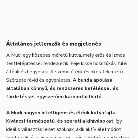
Általános jellemzők és megjelenés
A Mudi egy közepes méretű kutya, mely erős és izmos
testfelépítéssel rendelkezik. Feje kissé hosszúkás, fülei
állóak és hegyesek. A szeme élénk és okos tekintetű.
Szőrzete rövid és egyenletes.
A bunda ápolása
általában könnyű, és rendszeres keféléssel és
fürdetéssel egyszerűen karbantartható.
A Mudi nagyon intelligens és élénk kutyafajta.
Kíváncsi természetű, és szereti a kihívásokat,
így
ideális választás lehet azoknak, akik aktív életmódot
folytatnak, és szívesen veszik a részt kutyás sportokban