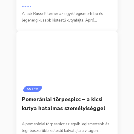
A Jack Russell terrier az egyik legismertebb és
legenergikusabb kistestű kutyafajta. Apró…
KUTYA
Pomerániai törpespicc – a kicsi
kutya hatalmas személyiséggel
A pomerániai törpespicc az egyik legismertebb és
legnépszerűbb kistestű kutyafajta a világon.…