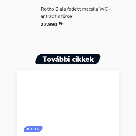
Rotho Biala fedett macska WC -
antracit szürke
27.990
Ft
További cikkek
KUTYA