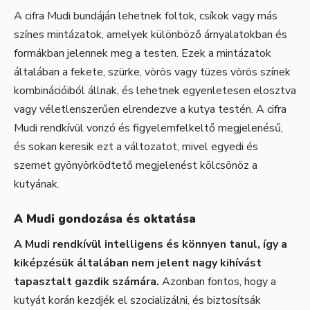
A cifra Mudi bundáján lehetnek foltok, csíkok vagy más
színes mintázatok, amelyek különböző árnyalatokban és
formákban jelennek meg a testen. Ezek a mintázatok
általában a fekete, szürke, vörös vagy tüzes vörös színek
kombinációiból állnak, és lehetnek egyenletesen elosztva
vagy véletlenszerűen elrendezve a kutya testén. A cifra
Mudi rendkívül vonzó és figyelemfelkeltő megjelenésű,
és sokan keresik ezt a változatot, mivel egyedi és
szemet gyönyörködtető megjelenést kölcsönöz a
kutyának.
A Mudi gondozása és oktatása
A Mudi rendkívül intelligens és könnyen tanul, így a
kiképzésük általában nem jelent nagy kihívást
tapasztalt gazdik számára.
Azonban fontos, hogy a
kutyát korán kezdjék el szocializálni, és biztosítsák