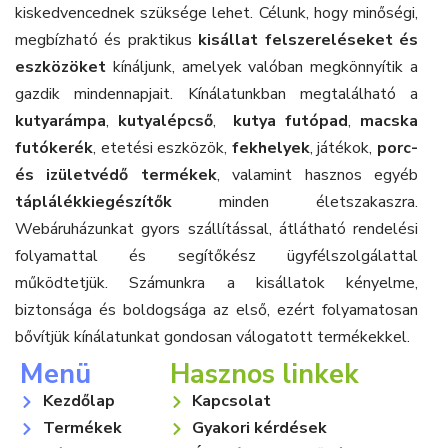
kiskedvencednek szüksége lehet. Célunk, hogy minőségi,
megbízható és praktikus
kisállat felszereléseket és
eszközöket
kínáljunk, amelyek valóban megkönnyítik a
gazdik mindennapjait. Kínálatunkban megtalálható a
kutyarámpa
,
kutyalépcső
,
kutya futópad
,
macska
futókerék
, etetési eszközök,
fekhelyek
, játékok,
porc-
és izületvédő termékek
, valamint hasznos egyéb
táplálékkiegészítők
minden életszakaszra.
Webáruházunkat gyors szállítással, átlátható rendelési
folyamattal és segítőkész ügyfélszolgálattal
működtetjük. Számunkra a kisállatok kényelme,
biztonsága és boldogsága az első, ezért folyamatosan
bővítjük kínálatunkat gondosan válogatott termékekkel.
Menü
Hasznos linkek
Kezdőlap
Kapcsolat
Termékek
Gyakori kérdések