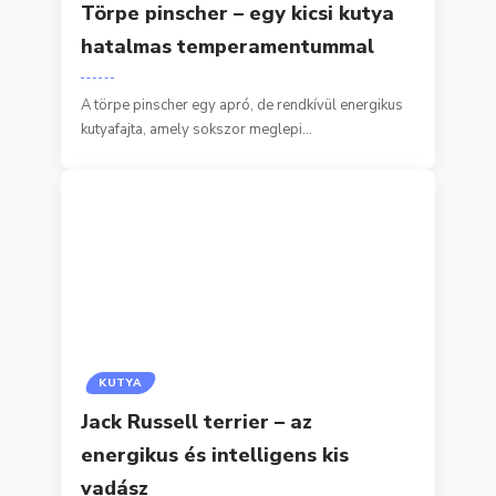
Törpe pinscher – egy kicsi kutya
hatalmas temperamentummal
A törpe pinscher egy apró, de rendkívül energikus
kutyafajta, amely sokszor meglepi…
KUTYA
Jack Russell terrier – az
energikus és intelligens kis
vadász