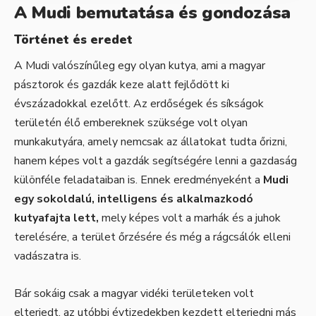
A Mudi bemutatása és gondozása
Történet és eredet
A Mudi valószínűleg egy olyan kutya, ami a magyar
pásztorok és gazdák keze alatt fejlődött ki
évszázadokkal ezelőtt. Az erdőségek és síkságok
területén élő embereknek szüksége volt olyan
munkakutyára, amely nemcsak az állatokat tudta őrizni,
hanem képes volt a gazdák segítségére lenni a gazdaság
különféle feladataiban is. Ennek eredményeként a
Mudi
egy sokoldalú, intelligens és alkalmazkodó
kutyafajta lett,
mely képes volt a marhák és a juhok
terelésére, a terület őrzésére és még a rágcsálók elleni
vadászatra is.
Bár sokáig csak a magyar vidéki területeken volt
elterjedt, az utóbbi évtizedekben kezdett elterjedni más