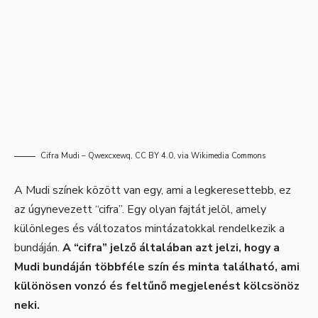
Cifra Mudi –
Qwexcxewq
,
CC BY 4.0
, via Wikimedia Commons
A Mudi színek között van egy, ami a legkeresettebb, ez
az úgynevezett “cifra”. Egy olyan fajtát jelöl, amely
különleges és változatos mintázatokkal rendelkezik a
bundáján.
A “cifra” jelző általában azt jelzi, hogy a
Mudi bundáján többféle szín és minta található, ami
különösen vonzó és feltűnő megjelenést kölcsönöz
neki.