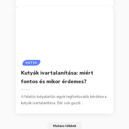
KUTYA
Kutyák ivartalanítása: miért
fontos és mikor érdemes?
A felelős kutyatartás egyik legfontosabb kérdése a
kutyák ivartalanítása. Bár sok gazdi…
Mutass többet