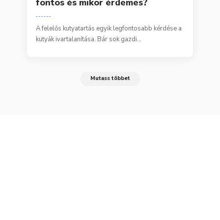
fontos és mikor érdemes?
A felelős kutyatartás egyik legfontosabb kérdése a
kutyák ivartalanítása. Bár sok gazdi…
Mutass többet