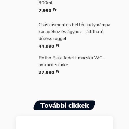
300ml
7.990
Ft
Csúszásmentes beltéri kutyarámpa
kanapéhoz és ágyhoz – állítható
dőlésszöggel
44.990
Ft
Rotho Biala fedett macska WC -
antracit szürke
27.990
Ft
További cikkek