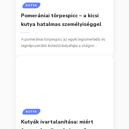
KUTYA
Pomerániai törpespicc – a kicsi
kutya hatalmas személyiséggel
A pomerániai törpespicc az egyik legismertebb és
legnépszerűbb kistestű kutyafajta a világon.…
KUTYA
Kutyák ivartalanítása: miért