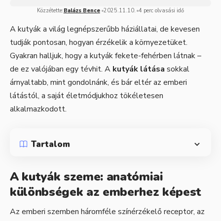
Közzétette:
Balázs Bence
2025.11.10.
4 perc olvasási idő
A
kutyák
a világ legnépszerűbb háziállatai, de kevesen
tudják pontosan, hogyan érzékelik a környezetüket.
Gyakran halljuk, hogy a kutyák fekete-fehérben látnak –
de ez valójában egy tévhit. A
kutyák látása
sokkal
árnyaltabb, mint gondolnánk, és bár eltér az emberi
látástól, a saját életmódjukhoz tökéletesen
alkalmazkodott.
Tartalom
A kutyák szeme: anatómiai
különbségek az emberhez képest
Az emberi szemben háromféle színérzékelő receptor, az