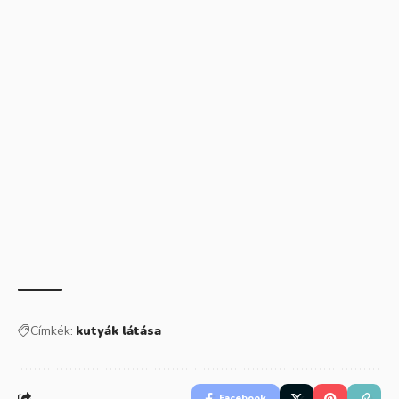
Címkék:
kutyák látása
Facebook