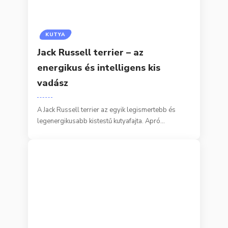
KUTYA
Jack Russell terrier – az
energikus és intelligens kis
vadász
A Jack Russell terrier az egyik legismertebb és
legenergikusabb kistestű kutyafajta. Apró…