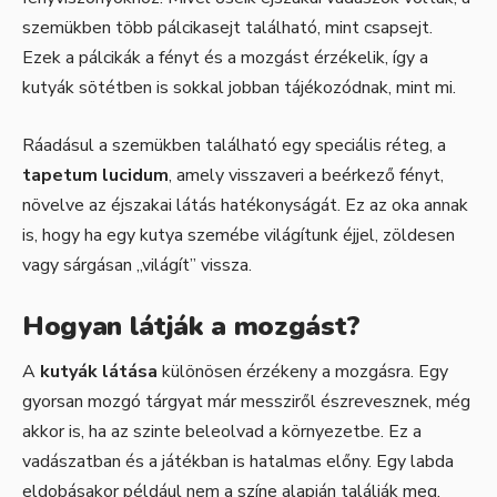
szemükben több pálcikasejt található, mint csapsejt.
Ezek a pálcikák a fényt és a mozgást érzékelik, így a
kutyák sötétben is sokkal jobban tájékozódnak, mint mi.
Ráadásul a szemükben található egy speciális réteg, a
tapetum lucidum
, amely visszaveri a beérkező fényt,
növelve az éjszakai látás hatékonyságát. Ez az oka annak
is, hogy ha egy kutya szemébe világítunk éjjel, zöldesen
vagy sárgásan „világít” vissza.
Hogyan látják a mozgást?
A
kutyák látása
különösen érzékeny a mozgásra. Egy
gyorsan mozgó tárgyat már messziről észrevesznek, még
akkor is, ha az szinte beleolvad a környezetbe. Ez a
vadászatban és a játékban is hatalmas előny. Egy labda
eldobásakor például nem a színe alapján találják meg,