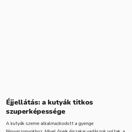
Éjjellátás: a kutyák titkos
szuperképessége
A kutyák szeme alkalmazkodott a gyenge
fényviszonyokhoz. Mivel őseik éjszakai vadászok voltak, a