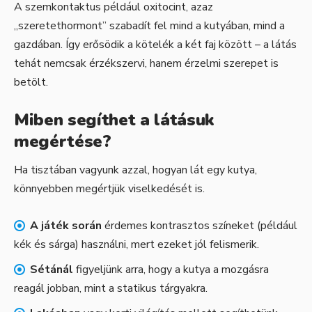
A szemkontaktus például oxitocint, azaz
„szeretethormont” szabadít fel mind a kutyában, mind a
gazdában. Így erősödik a kötelék a két faj között – a látás
tehát nemcsak érzékszervi, hanem érzelmi szerepet is
betölt.
Miben segíthet a látásuk
megértése?
Ha tisztában vagyunk azzal, hogyan lát egy kutya,
könnyebben megértjük viselkedését is.
A játék során
érdemes kontrasztos színeket (például
kék és sárga) használni, mert ezeket jól felismerik.
Sétánál
figyeljünk arra, hogy a kutya a mozgásra
reagál jobban, mint a statikus tárgyakra.