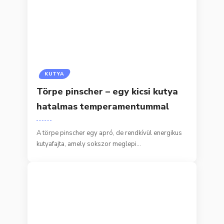
KUTYA
Törpe pinscher – egy kicsi kutya
hatalmas temperamentummal
A törpe pinscher egy apró, de rendkívül energikus
kutyafajta, amely sokszor meglepi…