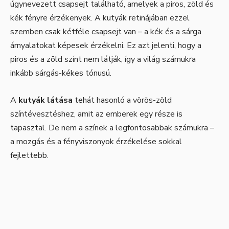
úgynevezett csapsejt található, amelyek a piros, zöld és
kék fényre érzékenyek. A kutyák retinájában ezzel
szemben csak kétféle csapsejt van – a kék és a sárga
árnyalatokat képesek érzékelni. Ez azt jelenti, hogy a
piros és a zöld színt nem látják, így a világ számukra
inkább sárgás-kékes tónusú.
A
kutyák látása
tehát hasonló a vörös-zöld
színtévesztéshez, amit az emberek egy része is
tapasztal. De nem a színek a legfontosabbak számukra –
a mozgás és a fényviszonyok érzékelése sokkal
fejlettebb.