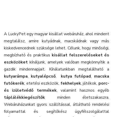
A LuckyPet egy magyar kisállat webáruház, ahol mindent
megtalálsz, amire kutyádnak, macskádnak vagy más
kiskedvencednek szüksége lehet. Célunk, hogy minőségi,
megbízható és praktikus
kisállat felszereléseket és
eszközöket
kínáljunk, amelyek valóban megkönnyítik a
gazdik mindennapjait. Kínálatunkban megtalálható a
kutyarámpa
,
kutyalépcső
,
kutya futópad
,
macska
futókerék
, etetési eszközök,
fekhelyek
, játékok,
porc-
és izületvédő termékek
, valamint hasznos egyéb
táplálékkiegészítők
minden életszakaszra.
Webáruházunkat gyors szállítással, átlátható rendelési
folyamattal és segítőkész ügyfélszolgálattal