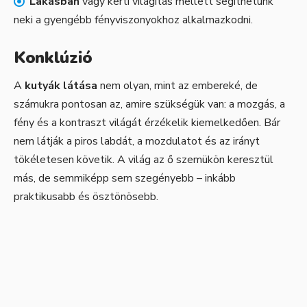
Lakásban
vagy kerti világítás mellett segíthetünk
neki a gyengébb fényviszonyokhoz alkalmazkodni.
Konklúzió
A
kutyák látása
nem olyan, mint az embereké, de
számukra pontosan az, amire szükségük van: a mozgás, a
fény és a kontraszt világát érzékelik kiemelkedően. Bár
nem látják a piros labdát, a mozdulatot és az irányt
tökéletesen követik. A világ az ő szemükön keresztül
más, de semmiképp sem szegényebb – inkább
praktikusabb és ösztönösebb.