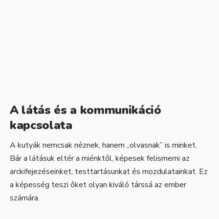
A látás és a kommunikáció
kapcsolata
A kutyák nemcsak néznek, hanem „olvasnak” is minket.
Bár a látásuk eltér a miénktől, képesek felismerni az
arckifejezéseinket, testtartásunkat és mozdulatainkat. Ez
a képesség teszi őket olyan kiváló társsá az ember
számára.