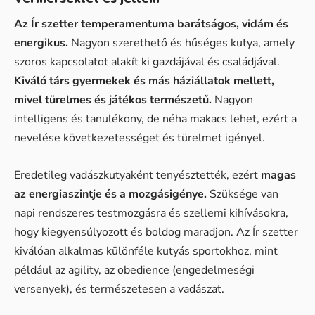
Az Ír szetter temperamentuma barátságos, vidám és
energikus.
Nagyon szerethető és hűséges kutya, amely
szoros kapcsolatot alakít ki gazdájával és családjával.
Kiváló társ gyermekek és más háziállatok mellett,
mivel türelmes és játékos természetű.
Nagyon
intelligens és tanulékony, de néha makacs lehet, ezért a
nevelése következetességet és türelmet igényel.
Eredetileg vadászkutyaként tenyésztették, ezért
magas
az energiaszintje és a mozgásigénye.
Szüksége van
napi rendszeres testmozgásra és szellemi kihívásokra,
hogy kiegyensúlyozott és boldog maradjon. Az Ír szetter
kiválóan alkalmas különféle kutyás sportokhoz, mint
például az agility, az obedience (engedelmeségi
versenyek), és természetesen a vadászat.