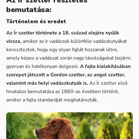
bemutatása:
Történelem és eredet
Az Ír szetter története a 18. század elejére nyúlik
vissza,
amikor az ír vadászok különféle vadászkutyákat
kereszteztek, hogy egy olyan fajtát hozzanak létre,
amely képes a vadászat során nagy távolságokat bejárni,
gyorsan és hatékonyan dolgozni.
A fajta kialakításában
szerepet játszott a Gordon szetter, az angol szetter,
valamint más helyi vadászkutyák is.
Az Ír szetter első
hivatalos bemutatása az 1860-as években történt,
amikor a fajta standardját meghatározták.