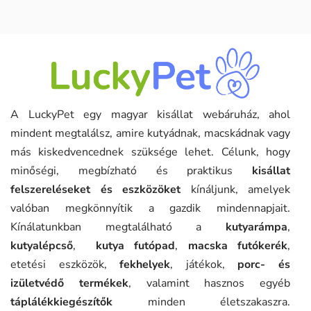
A LuckyPet egy magyar kisállat webáruház, ahol
mindent megtalálsz, amire kutyádnak, macskádnak vagy
más kiskedvencednek szüksége lehet. Célunk, hogy
minőségi, megbízható és praktikus
kisállat
felszereléseket és eszközöket
kínáljunk, amelyek
valóban megkönnyítik a gazdik mindennapjait.
Kínálatunkban megtalálható a
kutyarámpa
,
kutyalépcső
,
kutya futópad
,
macska futókerék
,
etetési eszközök,
fekhelyek
, játékok,
porc- és
izületvédő termékek
, valamint hasznos egyéb
táplálékkiegészítők
minden életszakaszra.