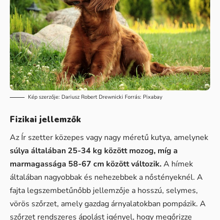
Kép szerzője:
Dariusz Robert Drewnicki
Forrás:
Pixabay
Fizikai jellemzők
Az Ír szetter közepes vagy nagy méretű kutya, amelynek
súlya általában 25-34 kg között mozog, míg a
marmagassága 58-67 cm között változik.
A hímek
általában nagyobbak és nehezebbek a nőstényeknél. A
fajta legszembetűnőbb jellemzője a hosszú, selymes,
vörös szőrzet, amely gazdag árnyalatokban pompázik. A
szőrzet rendszeres ápolást igényel, hogy megőrizze