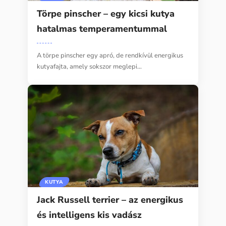
Törpe pinscher – egy kicsi kutya
hatalmas temperamentummal
A törpe pinscher egy apró, de rendkívül energikus
kutyafajta, amely sokszor meglepi…
KUTYA
Jack Russell terrier – az energikus
és intelligens kis vadász