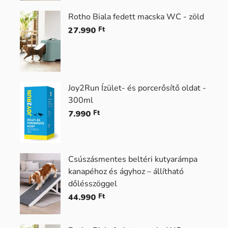
Rotho Biala fedett macska WC - zöld
27.990
Ft
Joy2Run Ízület- és porcerősítő oldat -
300ml
7.990
Ft
Csúszásmentes beltéri kutyarámpa
kanapéhoz és ágyhoz – állítható
dőlésszöggel
44.990
Ft