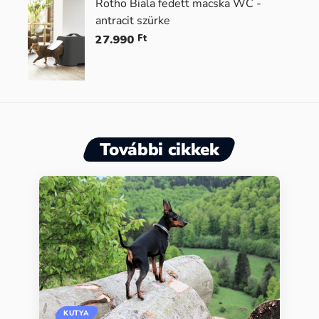
Rotho Biala fedett macska WC -
antracit szürke
27.990
Ft
További cikkek
KUTYA