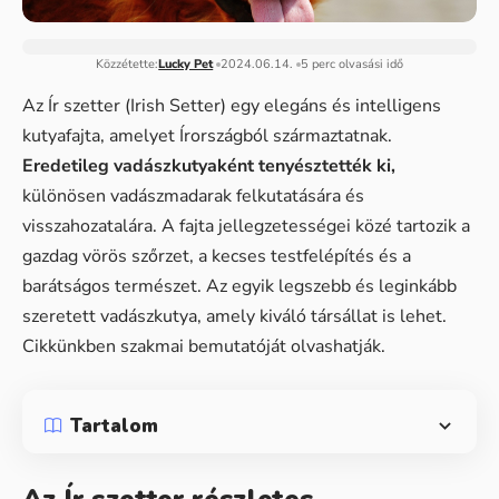
Közzétette:
Lucky Pet
2024.06.14.
5 perc olvasási idő
Az Ír szetter (Irish Setter) egy elegáns és intelligens
kutyafajta, amelyet Írországból származtatnak.
Eredetileg vadászkutyaként tenyésztették ki,
különösen vadászmadarak felkutatására és
visszahozatalára. A fajta jellegzetességei közé tartozik a
gazdag vörös szőrzet, a kecses testfelépítés és a
barátságos természet. Az egyik legszebb és leginkább
szeretett vadászkutya, amely kiváló társállat is lehet.
Cikkünkben szakmai bemutatóját olvashatják.
Tartalom
Az Ír szetter részletes