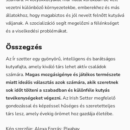
vezetni különböző környezetekbe, emberekhez és más
állatokhoz, hogy magabiztos és jól nevelt felnőtt kutyává
váljanak. A szocializáció segít megelőzni a félénkséget
és a viselkedési problémákat.
Összegzés
Az Ír szetter egy gyönyörű, intelligens és barátságos
kutyafajta, amely kiváló társ lehet aktív családok
számára.
Magas mozgásigénye és játékos természete
miatt ideális választás azok számára, akik szeretnek
sok időt tölteni a szabadban és különféle kutyás
tevékenységeket végezni.
Az Irish Setter megfelelő
gondozással és képzéssel hűséges és szeretetteljes
társ lesz, amely évekig örömet hoz gazdája életébe.
Kép szerzője:
Alexa
Forrás:
Pixabay