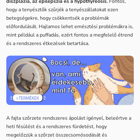
diszplázia, az epilepszia és a hypothyreosis.
Fontos,
hogy a tenyésztők szűrjék a tenyészállatokat ezen
betegségekre, hogy csökkentsék a problémák
előfordulását. Hajlamos lehet emésztési problémákra is,
mint például a puffadás, ezért fontos a megfelelő étrend
és a rendszeres étkezések betartása.
A fajta szőrzete rendszeres ápolást igényel, beleértve a
heti fésülést és a rendszeres fürdetést, hogy
megelőzzük a szőrzet összecsomósodását és