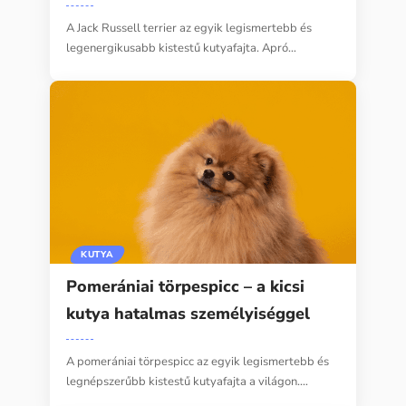
A Jack Russell terrier az egyik legismertebb és
legenergikusabb kistestű kutyafajta. Apró…
KUTYA
Pomerániai törpespicc – a kicsi
kutya hatalmas személyiséggel
A pomerániai törpespicc az egyik legismertebb és
legnépszerűbb kistestű kutyafajta a világon.…