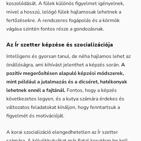
koszolódását. A fülek különös figyelmet igényelnek,
mivel a hosszú, lelógó fülek hajlamosak lehetnek a
fertőzésekre. A rendszeres fogápolás és a körmök
vágása szintén fontos része a gondozásnak.
Az Ír szetter képzése és szocializációja
Intelligens és gyorsan tanul, de néha hajlamos lehet az
önállóságra, ami kihívást jelenthet a képzés során.
A
pozitív megerősítésen alapuló képzési módszerek,
mint például a jutalmazás és a dicséret, hatékonyak
lehetnek ennél a fajtánál.
Fontos, hogy a képzés
következetes legyen, és a kutya számára érdekes és
változatos feladatokat kínáljon, hogy fenntartsuk a
figyelmét és motivációját.
A korai szocializáció elengedhetetlen az Ír szetter
számára. A kölyökkutyákat már fiatal korukban be kell