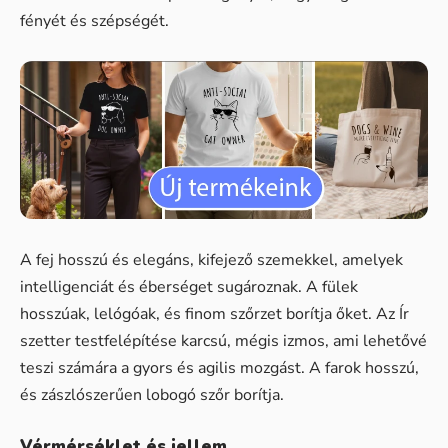
fényét és szépségét.
A fej hosszú és elegáns, kifejező szemekkel, amelyek
intelligenciát és éberséget sugároznak. A fülek
hosszúak, lelógóak, és finom szőrzet borítja őket. Az Ír
szetter testfelépítése karcsú, mégis izmos, ami lehetővé
teszi számára a gyors és agilis mozgást. A farok hosszú,
és zászlószerűen lobogó szőr borítja.
Vérmérséklet és jellem