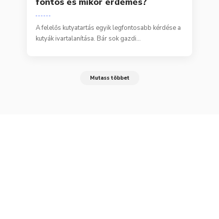
fontos és mikor érdemes?
A felelős kutyatartás egyik legfontosabb kérdése a
kutyák ivartalanítása. Bár sok gazdi…
Mutass többet