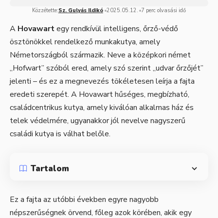
Közzétette:
Sz. Gulyás Ildikó
2025.05.12.
7 perc olvasási idő
A
Hovawart
egy rendkívül intelligens, őrző-védő
ösztönökkel rendelkező munkakutya, amely
Németországból származik. Neve a középkori német
„Hofwart” szóból ered, amely szó szerint „udvar őrzőjét”
jelenti – és ez a megnevezés tökéletesen leírja a fajta
eredeti szerepét. A Hovawart hűséges, megbízható,
családcentrikus kutya, amely kiválóan alkalmas ház és
telek védelmére, ugyanakkor jól nevelve nagyszerű
családi kutya is válhat belőle.
Tartalom
Ez a fajta az utóbbi években egyre nagyobb
népszerűségnek örvend, főleg azok körében, akik egy