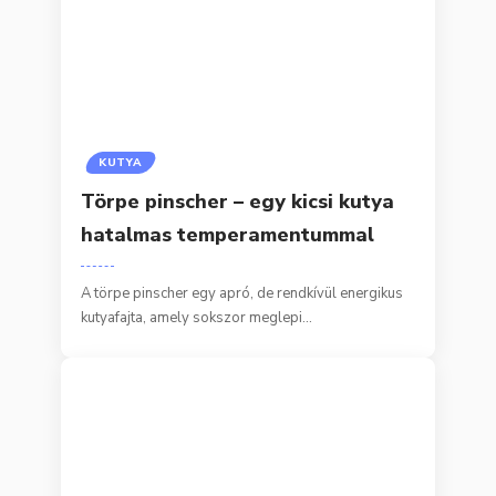
KUTYA
Törpe pinscher – egy kicsi kutya
hatalmas temperamentummal
A törpe pinscher egy apró, de rendkívül energikus
kutyafajta, amely sokszor meglepi…