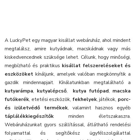
A LuckyPet egy magyar kisállat webáruház, ahol mindent
megtalálsz, amire kutyádnak, macskádnak vagy más
kiskedvencednek szüksége lehet. Célunk, hogy minőségi,
megbízható és praktikus
kisállat felszereléseket és
eszközöket
kínáljunk, amelyek valóban megkönnyítik a
gazdik mindennapjait. Kínálatunkban megtalálható a
kutyarámpa
,
kutyalépcső
,
kutya futópad
,
macska
futókerék
, etetési eszközök,
fekhelyek
, játékok,
porc-
és izületvédő termékek
, valamint hasznos egyéb
táplálékkiegészítők
minden életszakaszra.
Webáruházunkat gyors szállítással, átlátható rendelési
folyamattal és segítőkész ügyfélszolgálattal