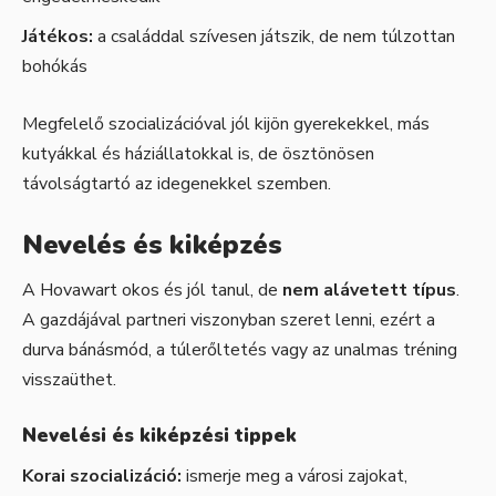
Játékos:
a családdal szívesen játszik, de nem túlzottan
bohókás
Megfelelő szocializációval jól kijön gyerekekkel, más
kutyákkal és háziállatokkal is, de ösztönösen
távolságtartó az idegenekkel szemben.
Nevelés és kiképzés
A Hovawart okos és jól tanul, de
nem alávetett típus
.
A gazdájával partneri viszonyban szeret lenni, ezért a
durva bánásmód, a túlerőltetés vagy az unalmas tréning
visszaüthet.
Nevelési és kiképzési tippek
Korai szocializáció:
ismerje meg a városi zajokat,