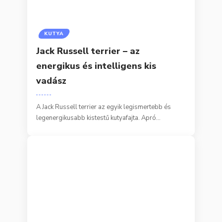
KUTYA
Jack Russell terrier – az
energikus és intelligens kis
vadász
A Jack Russell terrier az egyik legismertebb és
legenergikusabb kistestű kutyafajta. Apró…