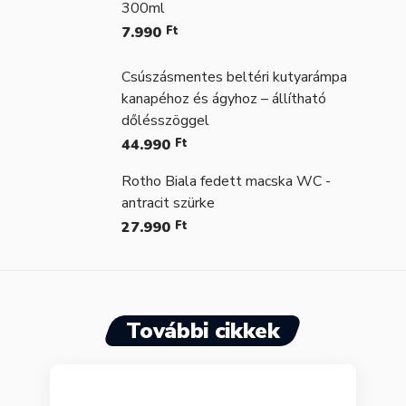
300ml
7.990
Ft
Csúszásmentes beltéri kutyarámpa
kanapéhoz és ágyhoz – állítható
dőlésszöggel
44.990
Ft
Rotho Biala fedett macska WC -
antracit szürke
27.990
Ft
További cikkek