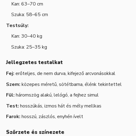
Kan: 63–70 cm
Szuka: 58–65 cm
Testsúly:
Kan: 30–40 kg
Szuka: 25–35 kg
Jellegzetes testalkat
Fej:
erőteljes, de nem durva, kifejező arcvonásokkal
Szem:
közepes méretű, sötétbarna, élénk tekintettel
Fül:
háromszög alakú, lelógó, a fejhez simul
Test:
hosszúkás, izmos hát és mély mellkas
Farok:
hosszú, zászlós, enyhén ívelt
Szőrzete és színezete