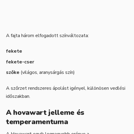
A fajta három elfogadott színváltozata:
fekete
fekete-cser
szőke
(világos, aranysárgás szín)
A szőrzet rendszeres ápolást igényel, különösen vedlési
időszakban.
A hovawart jelleme és
temperamentuma
A Hovawart egyik legnagyobb erénye a