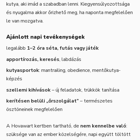
kutya, aki imád a szabadban lenni. Kiegyensúlyozottsága
és nyugalma akkor őrizhető meg, ha naponta megfelelően
le van mozgatva.
Ajánlott napi tevékenységek
legalább
1–2 óra séta, futás vagy játék
apportírozás, keresés
, labdázás
kutyasportok
: mantrailing, obedience, mentőkutya-
képzés
szellemi kihívások
– új feladatok, trükkök tanítása
kerítésen belüli „őrszolgálat”
– természetes
ösztöneinek megfelelően
A Hovawart kertben tartható, de
nem kennelbe való
:
szüksége van az ember közelségére, napi együtt töltött