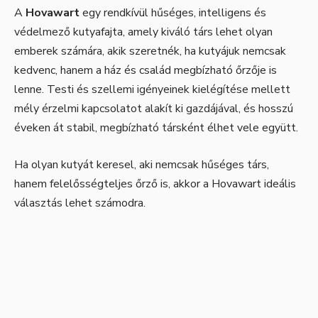
A
Hovawart
egy rendkívül hűséges, intelligens és
védelmező kutyafajta, amely kiváló társ lehet olyan
emberek számára, akik szeretnék, ha kutyájuk nemcsak
kedvenc, hanem a ház és család megbízható őrzője is
lenne. Testi és szellemi igényeinek kielégítése mellett
mély érzelmi kapcsolatot alakít ki gazdájával, és hosszú
éveken át stabil, megbízható társként élhet vele együtt.
Ha olyan kutyát keresel, aki nemcsak hűséges társ,
hanem felelősségteljes őrző is, akkor a Hovawart ideális
választás lehet számodra.