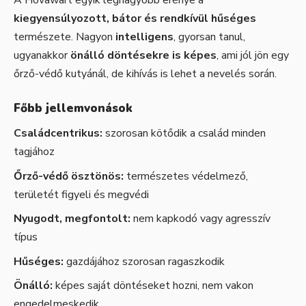
kiegyensúlyozott, bátor és rendkívül hűséges
természete. Nagyon
intelligens
, gyorsan tanul,
ugyanakkor
önálló döntésekre is képes
, ami jól jön egy
őrző-védő kutyánál, de kihívás is lehet a nevelés során.
Főbb jellemvonások
Családcentrikus:
szorosan kötődik a család minden
tagjához
Őrző-védő ösztönös:
természetes védelmező,
területét figyeli és megvédi
Nyugodt, megfontolt:
nem kapkodó vagy agresszív
típus
Hűséges:
gazdájához szorosan ragaszkodik
Önálló:
képes saját döntéseket hozni, nem vakon
engedelmeskedik