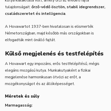
kutya kialakítása volt, amely őrzi az eredeti fajta
tulajdonságait:
őrző-védő ösztön, stabil idegrendszer,
családszeretet és intelligencia
.
A Hovawartot 1937-ben hivatalosan is elismerték
Németországban, majd később más országokban is
elfogadták mint önálló fajtát.
Külső megjelenés és testfelépítés
A Hovawart egy impozáns, erős testfelépítésű, mégis
elegáns mozgású kutya. Munkakutyaként a fizikai
megjelenése harmonikusan ötvözi az erőt, a
mozgékonyságot és az állóképességet.
Méretek és súly
Marmagasság: