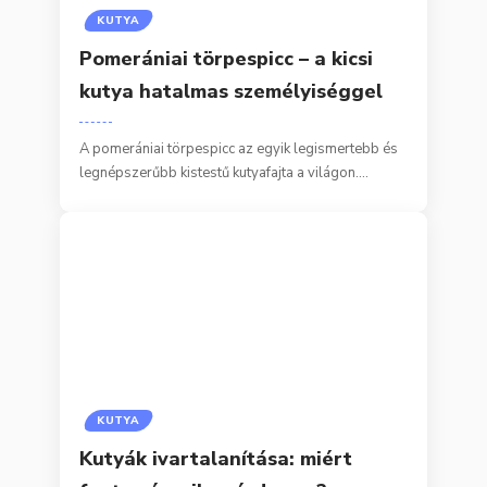
KUTYA
Pomerániai törpespicc – a kicsi
kutya hatalmas személyiséggel
A pomerániai törpespicc az egyik legismertebb és
legnépszerűbb kistestű kutyafajta a világon.…
KUTYA
Kutyák ivartalanítása: miért