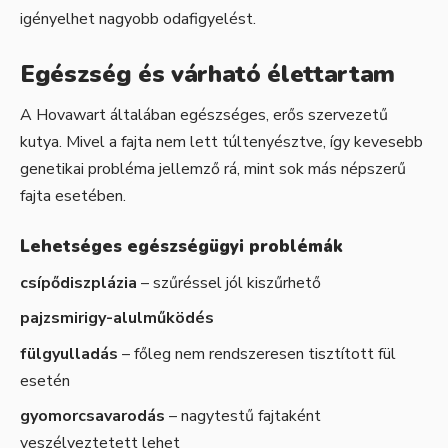
igényelhet nagyobb odafigyelést.
Egészség és várható élettartam
A Hovawart általában egészséges, erős szervezetű
kutya. Mivel a fajta nem lett túltenyésztve, így kevesebb
genetikai probléma jellemző rá, mint sok más népszerű
fajta esetében.
Lehetséges egészségügyi problémák
csípődiszplázia
– szűréssel jól kiszűrhető
pajzsmirigy-alulműködés
fülgyulladás
– főleg nem rendszeresen tisztított fül
esetén
gyomorcsavarodás
– nagytestű fajtaként
veszélyeztetett lehet