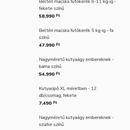
Beltéri macska futókerék 6-11 kg-ig -
fekete színű
58.990
Ft
Beltéri macska futókerék 5 kg-ig - fa
színű
47.990
Ft
Nagyméretű kutyaágy embereknek -
barna színű
54.990
Ft
Kutyacipő XL méretben - 12
db/csomag, fekete
7.490
Ft
Nagyméretű kutyaágy embereknek -
szürke színű