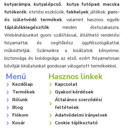
kutyarámpa
,
kutyalépcső
,
kutya futópad
,
macska
futókerék
, etetési eszközök,
fekhelyek
, játékok,
porc-
és izületvédő termékek
, valamint hasznos egyéb
táplálékkiegészítők
minden életszakaszra.
Webáruházunkat gyors szállítással, átlátható rendelési
folyamattal és segítőkész ügyfélszolgálattal
működtetjük. Számunkra a kisállatok kényelme,
biztonsága és boldogsága az első, ezért folyamatosan
bővítjük kínálatunkat gondosan válogatott termékekkel.
Menü
Hasznos linkek
Kezdőlap
Kapcsolat
Termékek
Gyakori kérdések
Rólunk
Általános szerződési
Blog
feltételek
Fiókom
Adatvédelmi irányelvek
Kosár
Cookie tájékoztató