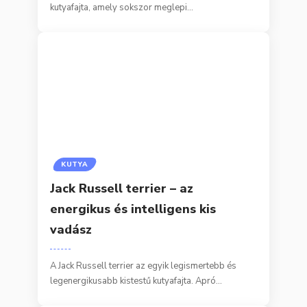
kutyafajta, amely sokszor meglepi…
KUTYA
Jack Russell terrier – az
energikus és intelligens kis
vadász
A Jack Russell terrier az egyik legismertebb és
legenergikusabb kistestű kutyafajta. Apró…