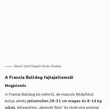
Szerző:
Uschi Dugulin
Forrás:
Pixabay
A Francia Bulldog fajtajellemzői
Megjelenés
A Francia Bulldog kis méretű, de masszív felépítésű
kutya, amely
jellemzően 28-31 cm magas és 8-14 kg
súlyú.
Jellegzetes „denevér fülei” és rövid orra azonnal