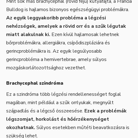
Mint sok más brachycephal (rövid fejű) kutyafajta, a Francia
Bulldog is hajlamos bizonyos egészségügyi problémákra.
Az egyik leggyakoribb probléma a légzési
nehézségek, amelyek a rövid orr és a szűk légutak
miatt alakulnak ki.
Ezen kívül hajlamosak lehetnek
bőrproblémákra, allergiákra, csípődiszpláziára és
gerincproblémákra is. Az egyik legsúlyosabb
gerincprobléma a hemivertebrae, amely súlyos
mozgáskorlátozottsághoz vezethet.
Brachycephal szindróma
Ez a szindróma több légzési rendellenességet foglal
magában, mint például a szűk orrlyukak, megnyúlt
szájpadlás és a légcső összeesése.
Ezek a problémák
légszomjat, horkolást és hőérzékenységet
okozhatnak.
Súlyos esetekben műtéti beavatkozásra is
szükség lehet.