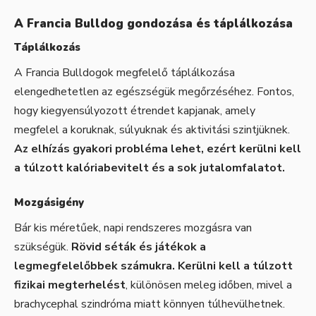
A Francia Bulldog gondozása és táplálkozása
Táplálkozás
A Francia Bulldogok megfelelő táplálkozása
elengedhetetlen az egészségük megőrzéséhez. Fontos,
hogy kiegyensúlyozott étrendet kapjanak, amely
megfelel a koruknak, súlyuknak és aktivitási szintjüknek.
Az elhízás gyakori probléma lehet, ezért kerülni kell
a túlzott kalóriabevitelt és a sok jutalomfalatot.
Mozgásigény
Bár kis méretűek, napi rendszeres mozgásra van
szükségük.
Rövid séták és játékok a
legmegfelelőbbek számukra.
Kerülni kell a túlzott
fizikai megterhelést
, különösen meleg időben, mivel a
brachycephal szindróma miatt könnyen túlhevülhetnek.