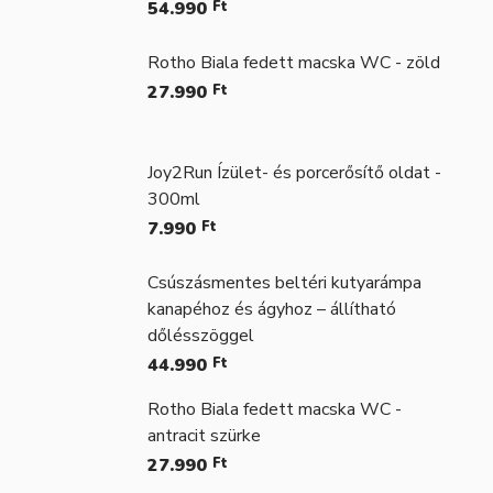
54.990
Ft
Rotho Biala fedett macska WC - zöld
27.990
Ft
Joy2Run Ízület- és porcerősítő oldat -
300ml
7.990
Ft
Csúszásmentes beltéri kutyarámpa
kanapéhoz és ágyhoz – állítható
dőlésszöggel
44.990
Ft
Rotho Biala fedett macska WC -
antracit szürke
27.990
Ft