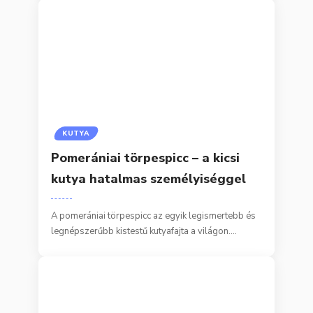
KUTYA
Pomerániai törpespicc – a kicsi
kutya hatalmas személyiséggel
A pomerániai törpespicc az egyik legismertebb és
legnépszerűbb kistestű kutyafajta a világon.…