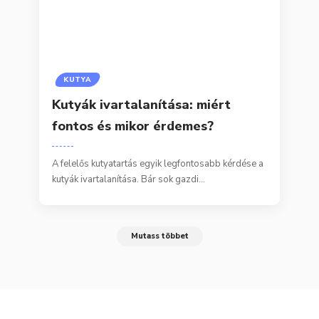
KUTYA
Kutyák ivartalanítása: miért
fontos és mikor érdemes?
A felelős kutyatartás egyik legfontosabb kérdése a
kutyák ivartalanítása. Bár sok gazdi…
Mutass többet