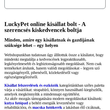
20.000 Ft felett
LuckyPet online kisállat bolt - A
szerencsés kiskedvencek boltja
Minden, amire egy kisállatnak és gazdijának
szüksége lehet – egy helyen
Webshopunkban tudatosan úgy állítottuk össze a kínálatot, hogy
mindenki megtalálja a kedvencének legpraktikusabb,
legkényelmesebb és legbiztonságosabb megoldásait. Nem csak
termékeket árulunk, hanem valódi megoldásokat – legyen szó
mozgásigényről, pihenésről, közlekedésről vagy
egészségmegőrzésről.
Kisállat felszerelések és eszközök
kategóriánkban széles paletta
várja a vásárlókat: strapabíró, könnyen használható kiegészítők,
amelyek megkönnyítik a mindennapi együttélést.
Az aktív mozgás támogatására modern megoldásokat kínálunk:
kutya futópad
a beltéri energiák levezetésére vagy
rehabilitációra, és
macska futókerék
a lakásban élő cicáknak,