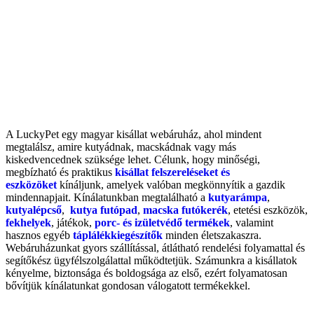
A LuckyPet egy magyar kisállat webáruház, ahol mindent
megtalálsz, amire kutyádnak, macskádnak vagy más
kiskedvencednek szüksége lehet. Célunk, hogy minőségi,
megbízható és praktikus
kisállat felszereléseket és
eszközöket
kínáljunk, amelyek valóban megkönnyítik a gazdik
mindennapjait. Kínálatunkban megtalálható a
kutyarámpa
,
kutyalépcső
,
kutya futópad
,
macska futókerék
, etetési eszközök,
fekhelyek
, játékok,
porc- és izületvédő termékek
, valamint
hasznos egyéb
táplálékkiegészítők
minden életszakaszra.
Webáruházunkat gyors szállítással, átlátható rendelési folyamattal és
segítőkész ügyfélszolgálattal működtetjük. Számunkra a kisállatok
kényelme, biztonsága és boldogsága az első, ezért folyamatosan
bővítjük kínálatunkat gondosan válogatott termékekkel.