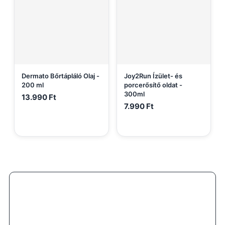
Dermato Bőrtápláló Olaj -
Joy2Run Ízület- és
200 ml
porcerősítő oldat -
300ml
13.990
Ft
7.990
Ft
100% minőségi garancia
Ingyenes szállítás