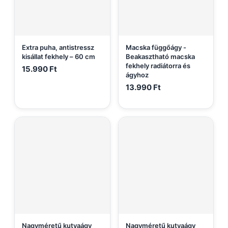
Extra puha, antistressz
Macska függőágy -
kisállat fekhely – 60 cm
Beakasztható macska
fekhely radiátorra és
15.990
Ft
ágyhoz
13.990
Ft
Nagyméretű kutyaágy
Nagyméretű kutyaágy