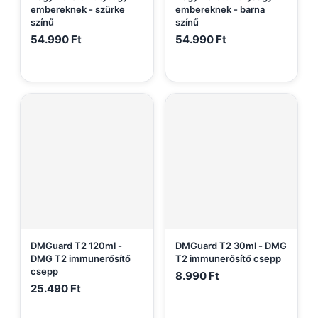
embereknek - szürke
embereknek - barna
színű
színű
54.990
Ft
54.990
Ft
DMGuard T2 120ml -
DMGuard T2 30ml - DMG
DMG T2 immunerősítő
T2 immunerősítő csepp
csepp
8.990
Ft
25.490
Ft