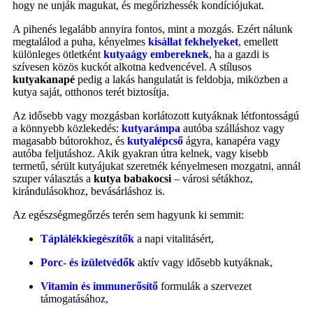
hogy ne unják magukat, és megőrizhessék kondíciójukat.
A pihenés legalább annyira fontos, mint a mozgás. Ezért nálunk
megtalálod a puha, kényelmes
kisállat fekhelyeket
, emellett
különleges ötletként
kutyaágy embereknek
, ha a gazdi is
szívesen közös kuckót alkotna kedvencével. A stílusos
kutyakanapé
pedig a lakás hangulatát is feldobja, miközben a
kutya saját, otthonos terét biztosítja.
Az idősebb vagy mozgásban korlátozott kutyáknak létfontosságú
a könnyebb közlekedés:
kutyarámpa
autóba szálláshoz vagy
magasabb bútorokhoz, és
kutyalépcső
ágyra, kanapéra vagy
autóba feljutáshoz. Akik gyakran útra kelnek, vagy kisebb
termetű, sérült kutyájukat szeretnék kényelmesen mozgatni, annál
szuper választás a
kutya babakocsi
– városi sétákhoz,
kirándulásokhoz, bevásárláshoz is.
Az egészségmegőrzés terén sem hagyunk ki semmit:
Táplálékkiegészítők
a napi vitalitásért,
Porc‑ és izületvédők
aktív vagy idősebb kutyáknak,
Vitamin és immunerősítő
formulák a szervezet
támogatásához,