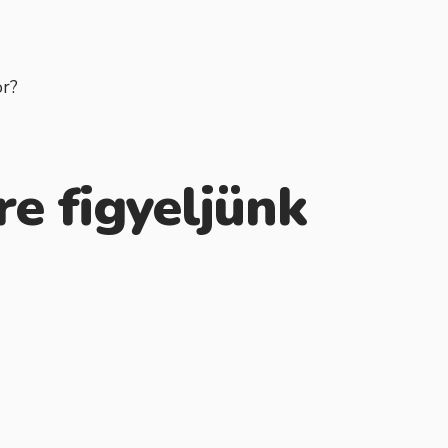
or?
re figyeljünk