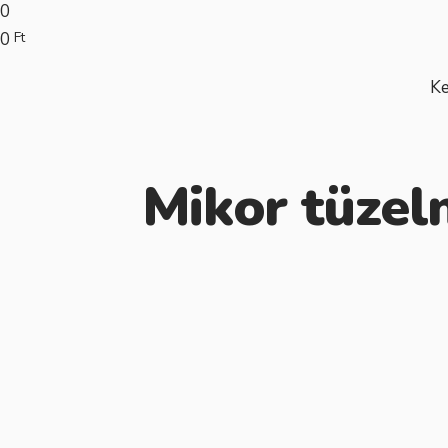
0
0
Ft
Ke
Mikor tüzeln