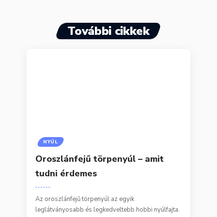
További cikkek
NYÚL
Oroszlánfejű törpenyúl – amit
tudni érdemes
Az oroszlánfejű törpenyúl az egyik
leglátványosabb és legkedveltebb hobbi nyúlfajta.