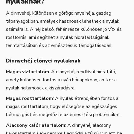
nyulaknak?
A dinnyehéj, különösen a görögdinnye héja, gazdag
tápanyagokban, amelyek hasznosak lehetnek a nyulak
számára is. A héj belső, fehér része különösen jó víz- és
rostforrás, ami segíthet a nyulak hidratáltságának
fenntartásában és az emésztésük támogatásában.
Dinnyehéj előnyei nyulaknak
Magas víztartalom
: A dinnyehéj rendkívül hidratáló,
amely különösen fontos a nyári hónapokban, amikor a
nyulak hajlamosak a kiszáradásra.
Magas rosttartalom
: A nyulak étrendjében fontos a
magas rosttartalom, hogy elősegítse az egészséges
bélmozgást és megelőzze az emésztési problémákat.
Alacsony kalóriatartalom
: A dinnyehéj alacsony
kalóriatartalmú, így nem kell aggódni a túlsúly miatt, ha