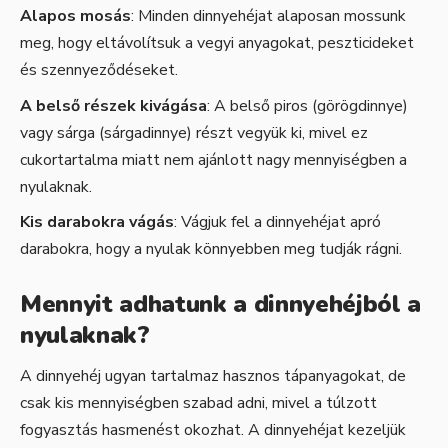
Alapos mosás
: Minden dinnyehéjat alaposan mossunk
meg, hogy eltávolítsuk a vegyi anyagokat, peszticideket
és szennyeződéseket.
A belső részek kivágása
: A belső piros (görögdinnye)
vagy sárga (sárgadinnye) részt vegyük ki, mivel ez
cukortartalma miatt nem ajánlott nagy mennyiségben a
nyulaknak.
Kis darabokra vágás
: Vágjuk fel a dinnyehéjat apró
darabokra, hogy a nyulak könnyebben meg tudják rágni.
Mennyit adhatunk a dinnyehéjból a
nyulaknak?
A dinnyehéj ugyan tartalmaz hasznos tápanyagokat, de
csak kis mennyiségben szabad adni, mivel a túlzott
fogyasztás hasmenést okozhat. A dinnyehéjat kezeljük