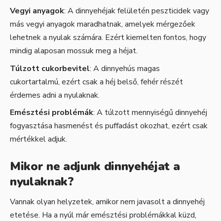
Vegyi anyagok
: A dinnyehéjak felületén peszticidek vagy
más vegyi anyagok maradhatnak, amelyek mérgezőek
lehetnek a nyulak számára. Ezért kiemelten fontos, hogy
mindig alaposan mossuk meg a héjat.
Túlzott cukorbevitel
: A dinnyehús magas
cukortartalmú, ezért csak a héj belső, fehér részét
érdemes adni a nyulaknak.
Emésztési problémák
: A túlzott mennyiségű dinnyehéj
fogyasztása hasmenést és puffadást okozhat, ezért csak
mértékkel adjuk.
Mikor ne adjunk dinnyehéjat a
nyulaknak?
Vannak olyan helyzetek, amikor nem javasolt a dinnyehéj
etetése. Ha a nyúl már emésztési problémákkal küzd,