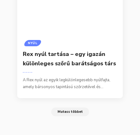
NYÚL
Rex nyúl tartása – egy igazán
különleges szőrű barátságos társ
A Rex nyúl az egyik legkülönlegesebb nyúlfajta,
amely bársonyos tapintású szőrzetével és…
Mutass többet