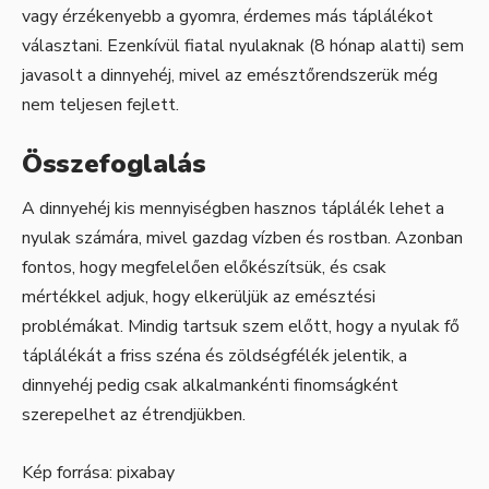
vagy érzékenyebb a gyomra, érdemes más táplálékot
választani. Ezenkívül fiatal nyulaknak (8 hónap alatti) sem
javasolt a dinnyehéj, mivel az emésztőrendszerük még
nem teljesen fejlett.
Összefoglalás
A dinnyehéj kis mennyiségben hasznos táplálék lehet a
nyulak számára, mivel gazdag vízben és rostban. Azonban
fontos, hogy megfelelően előkészítsük, és csak
mértékkel adjuk, hogy elkerüljük az emésztési
problémákat. Mindig tartsuk szem előtt, hogy a nyulak fő
táplálékát a friss széna és zöldségfélék jelentik, a
dinnyehéj pedig csak alkalmankénti finomságként
szerepelhet az étrendjükben.
Kép forrása:
pixabay