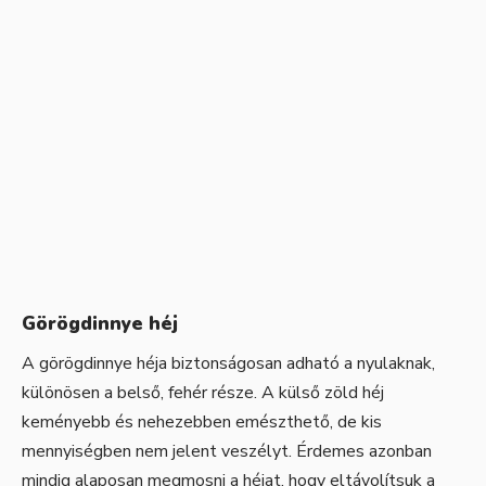
Görögdinnye héj
A görögdinnye héja biztonságosan adható a nyulaknak,
különösen a belső, fehér része. A külső zöld héj
keményebb és nehezebben emészthető, de kis
mennyiségben nem jelent veszélyt. Érdemes azonban
mindig alaposan megmosni a héjat, hogy eltávolítsuk a