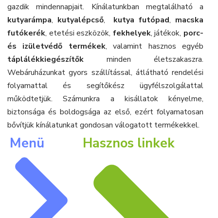
gazdik mindennapjait. Kínálatunkban megtalálható a
kutyarámpa
,
kutyalépcső
,
kutya futópad
,
macska
futókerék
, etetési eszközök,
fekhelyek
, játékok,
porc-
és izületvédő termékek
, valamint hasznos egyéb
táplálékkiegészítők
minden életszakaszra.
Webáruházunkat gyors szállítással, átlátható rendelési
folyamattal és segítőkész ügyfélszolgálattal
működtetjük. Számunkra a kisállatok kényelme,
biztonsága és boldogsága az első, ezért folyamatosan
bővítjük kínálatunkat gondosan válogatott termékekkel.
Menü
Hasznos linkek