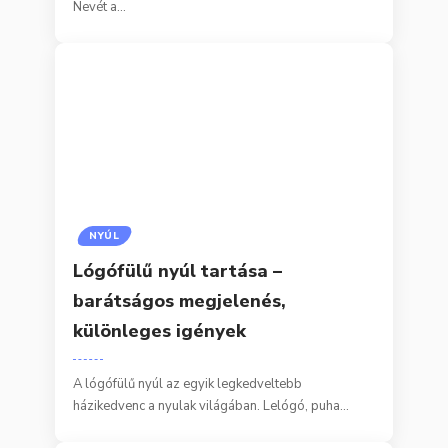
Nevét a…
NYÚL
Lógófülű nyúl tartása –
barátságos megjelenés,
különleges igények
A lógófülű nyúl az egyik legkedveltebb
házikedvenc a nyulak világában. Lelógó, puha…