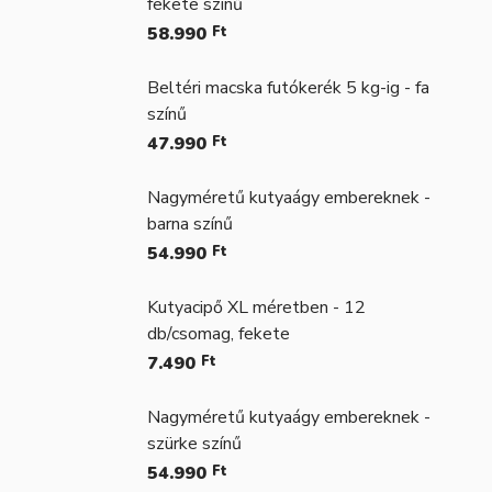
fekete színű
58.990
Ft
Beltéri macska futókerék 5 kg-ig - fa
színű
47.990
Ft
Nagyméretű kutyaágy embereknek -
barna színű
54.990
Ft
Kutyacipő XL méretben - 12
db/csomag, fekete
7.490
Ft
Nagyméretű kutyaágy embereknek -
szürke színű
54.990
Ft