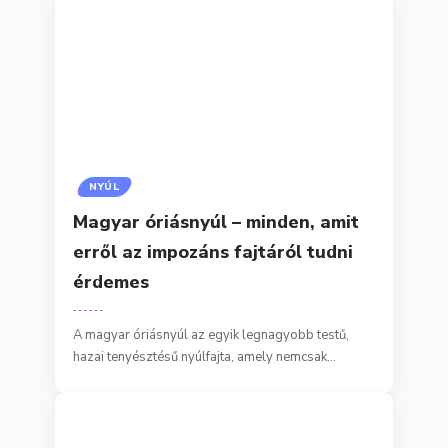
NYÚL
Magyar óriásnyúl – minden, amit
erről az impozáns fajtáról tudni
érdemes
A magyar óriásnyúl az egyik legnagyobb testű,
hazai tenyésztésű nyúlfajta, amely nemcsak…