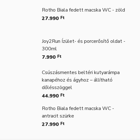
Rotho Biala fedett macska WC - zöld
27.990
Ft
Joy2Run Ízület- és porcerősítő oldat -
300ml
7.990
Ft
Csúszásmentes beltéri kutyarámpa
kanapéhoz és ágyhoz – állítható
dőlésszöggel
44.990
Ft
Rotho Biala fedett macska WC -
antracit szürke
27.990
Ft